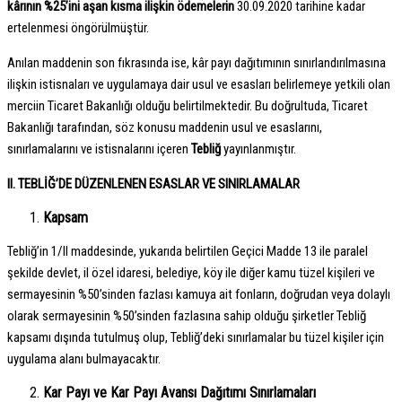
kârının %25’ini aşan kısma ilişkin ödemelerin
30.09.2020 tarihine kadar
ertelenmesi öngörülmüştür.
Anılan maddenin son fıkrasında ise, kâr payı dağıtımının sınırlandırılmasına
ilişkin istisnaları ve uygulamaya dair usul ve esasları belirlemeye yetkili olan
merciin Ticaret Bakanlığı olduğu belirtilmektedir. Bu doğrultuda, Ticaret
Bakanlığı tarafından, söz konusu maddenin usul ve esaslarını,
sınırlamalarını ve istisnalarını içeren
Tebliğ
yayınlanmıştır.
II. TEBLİĞ’DE DÜZENLENEN ESASLAR VE SINIRLAMALAR
Kapsam
Tebliğ’in 1/II maddesinde, yukarıda belirtilen Geçici Madde 13 ile paralel
şekilde devlet, il özel idaresi, belediye, köy ile diğer kamu tüzel kişileri ve
sermayesinin %50’sinden fazlası kamuya ait fonların, doğrudan veya dolaylı
olarak sermayesinin %50’sinden fazlasına sahip olduğu şirketler Tebliğ
kapsamı dışında tutulmuş olup, Tebliğ’deki sınırlamalar bu tüzel kişiler için
uygulama alanı bulmayacaktır.
Kar Payı ve Kar Payı Avansı Dağıtımı Sınırlamaları