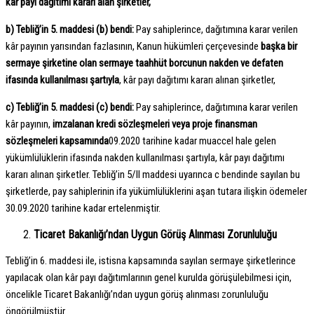
kâr payı dağıtımı kararı
alan şirketler,
b) Tebliğ’in 5. maddesi (b) bendi:
Pay sahiplerince, dağıtımına karar verilen
kâr payının yarısından fazlasının, Kanun hükümleri çerçevesinde
başka bir
sermaye şirketine olan sermaye taahhüt borcunun nakden ve defaten
ifasında kullanılması şartıyla
, kâr payı dağıtımı kararı alınan şirketler,
c) Tebliğ’in 5. maddesi (c) bendi:
Pay sahiplerince, dağıtımına karar verilen
kâr payının,
imzalanan kredi sözleşmeleri veya proje finansman
sözleşmeleri kapsamında
09.2020 tarihine kadar muaccel hale gelen
yükümlülüklerin ifasında nakden kullanılması şartıyla, kâr payı dağıtımı
kararı alınan şirketler. Tebliğ’in 5/II maddesi uyarınca c bendinde sayılan bu
şirketlerde, pay sahiplerinin ifa yükümlülüklerini aşan tutara ilişkin ödemeler
30.09.2020 tarihine kadar ertelenmiştir.
Ticaret Bakanlığı’ndan Uygun Görüş Alınması Zorunluluğu
Tebliğ’in 6. maddesi ile, istisna kapsamında sayılan sermaye şirketlerince
yapılacak olan kâr payı dağıtımlarının genel kurulda görüşülebilmesi için,
öncelikle Ticaret Bakanlığı’ndan uygun görüş alınması zorunluluğu
öngörülmüştür.