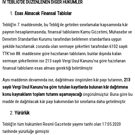
IV. TEBLİĞ’DE DÜZENLENEN DİĞER HÜKÜMLER
Esas Alınacak Finansal Tablolar
Tebliğ’in 7. maddesinde, bu Tebliğ ile getirilen sınırlamalar kapsamında kâr
payının hesaplanmasında, finansal tablolarını Kamu Gözetimi, Muhasebe ve
Denetim Standartları Kurumu tarafından belirlenen standartlara uygun
şekilde hazırlamak zorunda olan sermaye şirketleri tarafından 6102 sayılı
TTK’nın 88. maddesine göre hazırlanan tabloların; bunlar dışında kalan
sermaye şirketlerinin ise 213 sayılı Vergi Usul Kanunu’na göre hazırlanan
finansal tabloların esas alması gerektiği belirtilmiştir.
Aynı maddenin devamında ise, dağıtılması öngörülen kâr payı tutarının,
213
sayılı Vergi Usul Kanunu’na göre tutulan kayıtlarda bulunan kâr dağıtımına
konu kaynakların toplam tutarını aşamayacağı
öngörülmüştür. Buna göre bu
madde ile dağıtılacak kâr payı bakımından bir sınırlama daha getirilmiştir.
Yürürlük
Tebliğ’in tüm hükümleri Resmî Gazetede yayımı tarihi olan 17.05.2020
tarihinde yürürlüğe girmiştir.