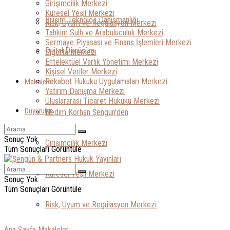
Girişimcilik Merkezi
Küresel Yeşil Merkezi
Bilişim Teknoloji Danışmanlığı
Risk, Uyum ve Regülasyon Merkezi
Tahkim Sulh ve Arabuluculuk Merkezi
Sermaye Piyasası ve Finans İşlemleri Merkezi
Dijital Dönüşüm
Sigorta Merkezi
Entelektüel Varlık Yönetimi Merkezi
Kişisel Veriler Merkezi
Rekabet Hukuku Uygulamaları Merkezi
Makaleler
Yatırım Danışma Merkezi
Uluslararası Ticaret Hukuku Merkezi
Duyurular
Nedim Korhan Şengün’den
Sonuç Yok
Girişimcilik Merkezi
Tüm Sonuçları Görüntüle
Küresel Yeşil Merkezi
Sonuç Yok
Tüm Sonuçları Görüntüle
Risk, Uyum ve Regülasyon Merkezi
Ana Sayfa
Makaleler