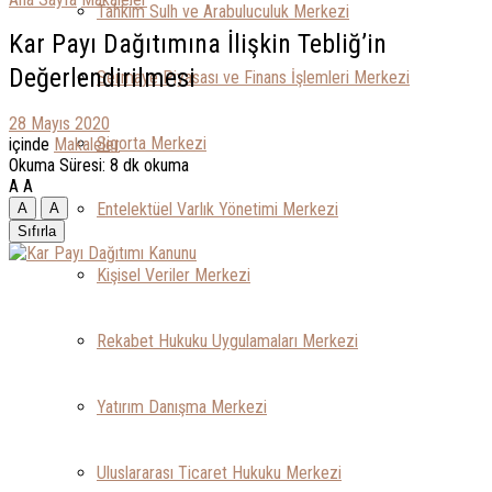
Tahkim Sulh ve Arabuluculuk Merkezi
Kar Payı Dağıtımına İlişkin Tebliğ’in
Değerlendirilmesi
Sermaye Piyasası ve Finans İşlemleri Merkezi
28 Mayıs 2020
Sigorta Merkezi
içinde
Makaleler
Okuma Süresi: 8 dk okuma
A
A
Entelektüel Varlık Yönetimi Merkezi
A
A
Sıfırla
Kişisel Veriler Merkezi
Rekabet Hukuku Uygulamaları Merkezi
Yatırım Danışma Merkezi
Uluslararası Ticaret Hukuku Merkezi