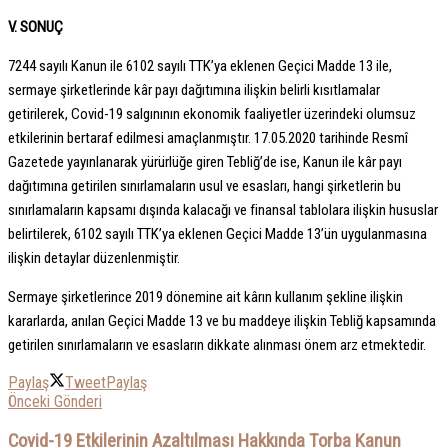
V. SONUÇ
7244 sayılı Kanun ile 6102 sayılı TTK’ya eklenen Geçici Madde 13 ile,
sermaye şirketlerinde kâr payı dağıtımına ilişkin belirli kısıtlamalar
getirilerek, Covid-19 salgınının ekonomik faaliyetler üzerindeki olumsuz
etkilerinin bertaraf edilmesi amaçlanmıştır. 17.05.2020 tarihinde Resmî
Gazetede yayınlanarak yürürlüğe giren Tebliğ’de ise, Kanun ile kâr payı
dağıtımına getirilen sınırlamaların usul ve esasları, hangi şirketlerin bu
sınırlamaların kapsamı dışında kalacağı ve finansal tablolara ilişkin hususlar
belirtilerek, 6102 sayılı TTK’ya eklenen Geçici Madde 13’ün uygulanmasına
ilişkin detaylar düzenlenmiştir.
Sermaye şirketlerince 2019 dönemine ait kârın kullanım şekline ilişkin
kararlarda, anılan Geçici Madde 13 ve bu maddeye ilişkin Tebliğ kapsamında
getirilen sınırlamaların ve esasların dikkate alınması önem arz etmektedir.
Paylaş
Tweet
Paylaş
Önceki Gönderi
Covid-19 Etkilerinin Azaltılması Hakkında Torba Kanun