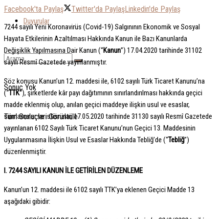
Facebook'ta Paylaş
Twitter'da Paylaş
Linkedin'de Paylaş
Duyurular
7244 sayılı Yeni Koronavirüs (Covid-19) Salgınının Ekonomik ve Sosyal
Hayata Etkilerinin Azaltılması Hakkında Kanun ile Bazı Kanunlarda
Değişiklik Yapılmasına Dair Kanun (“
Kanun
”) 17.04.2020 tarihinde 31102
sayılı Resmî Gazetede yayınlanmıştır.
Söz konusu Kanun’un 12. maddesi ile, 6102 sayılı Türk Ticaret Kanunu’na
Sonuç Yok
(“
TTK
”), şirketlerde kâr payı dağıtımının sınırlandırılması hakkında geçici
madde eklenmiş olup, anılan geçici maddeye ilişkin usul ve esaslar,
Tüm Sonuçları Görüntüle
sınırlamalar ve istisnalar, 17.05.2020 tarihinde 31130 sayılı Resmî Gazetede
yayınlanan 6102 Sayılı Türk Ticaret Kanunu’nun Geçici 13. Maddesinin
Uygulanmasına İlişkin Usul ve Esaslar Hakkında Tebliğ’de (“
Tebliğ
”)
düzenlenmiştir.
I. 7244 SAYILI KANUN İLE GETİRİLEN DÜZENLEME
Kanun’un 12. maddesi ile 6102 sayılı TTK’ya eklenen Geçici Madde 13
aşağıdaki gibidir: