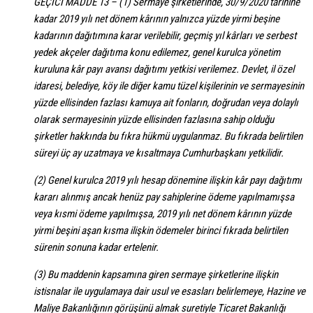
GEÇİCİ MADDE 13 – (1) Sermaye şirketlerinde, 30/9/2020 tarihine
kadar 2019 yılı net dönem kârının yalnızca yüzde yirmi beşine
kadarının dağıtımına karar verilebilir, geçmiş yıl kârları ve serbest
yedek akçeler dağıtıma konu edilemez, genel kurulca yönetim
kuruluna kâr payı avansı dağıtımı yetkisi verilemez. Devlet, il özel
idaresi, belediye, köy ile diğer kamu tüzel kişilerinin ve sermayesinin
yüzde ellisinden fazlası kamuya ait fonların, doğrudan veya dolaylı
olarak sermayesinin yüzde ellisinden fazlasına sahip olduğu
şirketler hakkında bu fıkra hükmü uygulanmaz. Bu fıkrada belirtilen
süreyi üç ay uzatmaya ve kısaltmaya Cumhurbaşkanı yetkilidir.
(2) Genel kurulca 2019 yılı hesap dönemine ilişkin kâr payı dağıtımı
kararı alınmış ancak henüz pay sahiplerine ödeme yapılmamışsa
veya kısmi ödeme yapılmışsa, 2019 yılı net dönem kârının yüzde
yirmi beşini aşan kısma ilişkin ödemeler birinci fıkrada belirtilen
sürenin sonuna kadar ertelenir.
(3) Bu maddenin kapsamına giren sermaye şirketlerine ilişkin
istisnalar ile uygulamaya dair usul ve esasları belirlemeye, Hazine ve
Maliye Bakanlığının görüşünü almak suretiyle Ticaret Bakanlığı