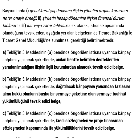
Başvurularda
i)
genel kurul yapılmasına ilişkin yönetim organı kararının
noter onaylı örneği
,
ii)
şirketin hesap dönemine ilişkin finansal durum
tablosu
ile
iii)
kâr veya zarar tablosu
na ek olarak, istisna kapsamında
olunduğunu tevsik eden, aşağıda yer alan belgelerin de Ticaret Bakanlığı İç
Ticaret Genel Müdürlüğü’ne sunulması gerektiği belirtilmektedir.
a)
Tebliğ’in 5. Maddesinin (a) bendinde öngörülen istisna uyarınca kâr payı
dağıtımı yapılacak şirketlerde;
anılan bentte belirtilen desteklerden
yararlanılmadığına ilişkin ilgili kurumlardan alınacak tevsik edici belge,
b)
Tebliğ’in 5. Maddesinin (b) bendinde öngörülen istisna uyarınca kâr payı
dağıtımı yapılacak şirketlerde;
dağıtılacak kâr payının yarısından fazlasını
alma hakkı olanların başka bir sermaye şirketine olan sermaye taahhüt
yükümlülüğünü tevsik edici belge
,
c)
Tebliğ’in 5. Maddesinin (c) bendinde öngörülen istisna uyarınca kâr payı
dağıtımı yapılacak şirketlerde;
kredi sözleşmeleri ve proje finansman
sözleşmeleri kapsamında ifa yükümlülüklerini tevsik edici belge.