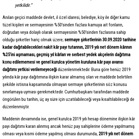
yetkilidir.”
Anılan geçici maddede devlet, il özel idaresi, belediye, köy ile diğer kamu
tüzel kişileri ve sermayesinin %50’sinden fazlası kamuya ait fonların,
doğrudan veya dolaylı olarak sermayesinin %50’sinden fazlasına sahip
olduğu şirketler hariç olmak üzere;
sermaye şirketlerinin 30.09.2020 tarihine
kadar dağıtabilecekleri nakit kâr payı tutarının, 2019 yılı net dönem kârının
%25’ini aşmaması, geçmiş yıl kârları ve serbest yedek akçelerin dağıtıma
konu edilememesi ve genel kurulca yönetim kuruluna kâr payı avansı
dağıtımı yetkisi verilemeyeceği
düzenlenmektedir. Buna göre henüz 2019
yılında kâr payı dağıtımına ilişkin karar almamış olan ve maddede belirtilen
şekilde istisna kapsamında olmayan sermaye şirketlerinin söz konusu
sınırlamaya uyması gerekmektedir. Cumhurbaşkanı tarafından maddede
öngörülen bu tarihin, üç ay süre için uzatılabileceği veya kısaltılabileceği de
düzenlenmiştir.
Maddenin devamında ise, genel kurulca 2019 yılı hesap dönemine ilişkin kâr
payı dağıtımı kararı alınmış ancak henüz pay sahiplerine ödeme yapılmamış
olması veya kısmi ödeme yapılmış olması durumunda,
2019 yılı net dönem