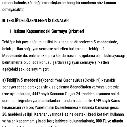
olması halinde, kâr dağıtımına ilişkin herhangi bir sınırlama söz konusu
olmayacaktır.
III. TEBLİĞ’DE DÜZENLENEN İSTİSNALAR
İstisna Kapsamındaki Sermaye Şirketleri
Tebliğ’in kâr payı dağıtımına ilişkin istisnaları düzenleyen 5. maddesinde,
belirli şartları sağlayan sermaye şirketleri bakımından Tebliğ’in 4.
Maddesinde düzenlenen kâr payı kısıtlamasının uygulama alanı bulmayacağı
belirtilmekte olup, söz konusu şartları sağlayan sermaye şirketleri
aşağıdaki şekilde sayılmıştır:
a) Tebliğ’in 5. maddesi (a) bendi:
Yeni Koronavirüs (Covid-19) kaynaklı
zorlayıcı sebep gerekçesiyle kısa çalışma ödeneğinden ve/veya ücretsiz
izne ayrılanlardan, 4447 sayılı Kanunun Geçici 24. maddesi uyarınca nakdi
ücret desteğinden yararlandırılanları istihdam edenler ile 4749 sayılı Kamu
Finansmanı ve Borç Yönetiminin Düzenlenmesi Hakkında Kanunun geçici
20. maddesi ve ilgili Kararlar uyarınca Hazine destekli kredi kefaleti kullanan
ve halen kapanmamış kredi borç bakiyesi bulunanlar
hariç
, 000 TL ve altında