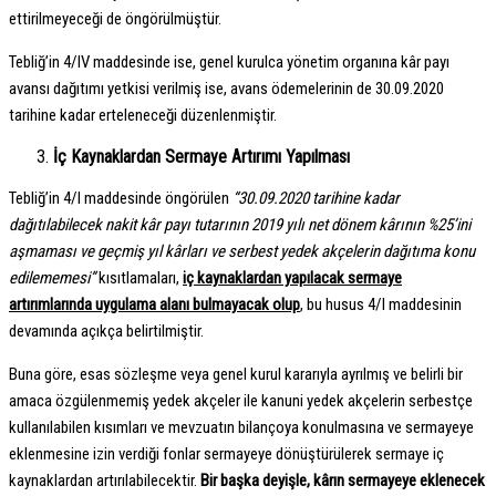
ettirilmeyeceği de öngörülmüştür.
Tebliğ’in 4/IV maddesinde ise, genel kurulca yönetim organına kâr payı
avansı dağıtımı yetkisi verilmiş ise, avans ödemelerinin de 30.09.2020
tarihine kadar erteleneceği düzenlenmiştir.
İç Kaynaklardan Sermaye Artırımı Yapılması
Tebliğ’in 4/I maddesinde öngörülen
“30.09.2020 tarihine kadar
dağıtılabilecek nakit kâr payı tutarının 2019 yılı net dönem kârının %25’ini
aşmaması ve geçmiş yıl kârları ve serbest yedek akçelerin dağıtıma konu
edilememesi”
kısıtlamaları,
iç kaynaklardan yapılacak sermaye
artırımlarında uygulama alanı bulmayacak olup
,
bu husus 4/I maddesinin
devamında açıkça belirtilmiştir.
Buna göre, esas sözleşme veya genel kurul kararıyla ayrılmış ve belirli bir
amaca özgülenmemiş yedek akçeler ile kanuni yedek akçelerin serbestçe
kullanılabilen kısımları ve mevzuatın bilançoya konulmasına ve sermayeye
eklenmesine izin verdiği fonlar sermayeye dönüştürülerek sermaye iç
kaynaklardan artırılabilecektir.
Bir başka deyişle, kârın sermayeye eklenecek