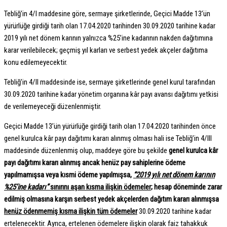
Tebliğ’in 4/I maddesine göre, sermaye şirketlerinde, Geçici Madde 13’ün
yürürlüğe girdiği tarih olan 17.04.2020 tarihinden 30.09.2020 tarihine kadar
2019 yılı net dönem karının yalnızca %25’ine kadarının nakden dağıtımına
karar verilebilecek; geçmiş yıl karları ve serbest yedek akçeler dağıtıma
konu edilemeyecektir.
Tebliğ’in 4/II maddesinde ise, sermaye şirketlerinde genel kurul tarafından
30.09.2020 tarihine kadar yönetim organına kâr payı avansı dağıtımı yetkisi
de verilemeyeceği düzenlenmiştir.
Geçici Madde 13’ün yürürlüğe girdiği tarih olan 17.04.2020 tarihinden önce
genel kurulca kâr payı dağıtımı kararı alınmış olması hali ise Tebliğ’in 4/III
maddesinde düzenlenmiş olup, maddeye göre bu şekilde
genel kurulca kâr
payı dağıtımı kararı alınmış ancak henüz pay sahiplerine ödeme
yapılmamışsa veya kısmi ödeme yapılmışsa,
“2019 yılı net dönem karının
%25’ine kadarı”
sınırını aşan kısma ilişkin ödemeler
;
hesap döneminde zarar
edilmiş olmasına karşın serbest yedek akçelerden dağıtım kararı alınmışsa
henüz ödenmemiş kısma ilişkin tüm ödemeler
30.09.2020 tarihine kadar
ertelenecektir. Ayrıca, ertelenen ödemelere ilişkin olarak faiz tahakkuk