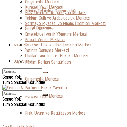
Girişimcilik Merkezi
Küresel Yeşil Merkezi
Bilişim Teknoloji Danışmanlığı
Risk, Uyum ve Regülasyon Merkezi
Tahkim Sulh ve Arabuluculuk Merkezi
Sermaye Piyasası ve Finans İşlemleri Merkezi
Dijital Dönüşüm
Sigorta Merkezi
Entelektüel Varlık Yönetimi Merkezi
Kişisel Veriler Merkezi
Rekabet Hukuku Uygulamaları Merkezi
Makaleler
Yatırım Danışma Merkezi
Uluslararası Ticaret Hukuku Merkezi
Duyurular
Nedim Korhan Şengün’den
Sonuç Yok
Girişimcilik Merkezi
Tüm Sonuçları Görüntüle
Küresel Yeşil Merkezi
Sonuç Yok
Tüm Sonuçları Görüntüle
Risk, Uyum ve Regülasyon Merkezi
Ana Sayfa
Makaleler