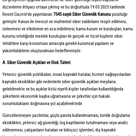
düzenleme ihtiyacı ortaya çıkmış ve bu doğrultuda 19.03.2025 tarihinde
Resmî Gazete’de yayımlanan
7545 sayılı Siber Güvenlik Kanunu
yürürlüğe
girmiştir. Kanun ile mevcut ve muhtemel siber saldırıların tespit edilmesi,
önlenmesi ve etkilerinin en aza indirilmesi; kamu kurum ve kuruluşları, kamu
kurumu niteliğinde meslek kuruluşları ile gerçek ve tüzel kişilerin siber
tehditlere karşı korunması amacıyla gerekli kurumsal yapıların ve
yükümlülüklerin oluşturulması hedeflenmiştir.
A. Siber Güvenlik Açıkları ve Risk Türleri:
Yetersiz güvenlik politikaları, insan kaynaklı hatalar, hizmet sağlayıcılardan
kaynaklı eksiklikler gibi nedenlerle siber güvenlik açıkları meydana
gelebilmekte ve bu açıklar kötü niyetli kişiler tarafından kullanıldığında
şirketlerin ekonomik kayba uğramasına ve şirketler için hukuki
sorumlulukların doğmasına yol açabilmektedir.
Güncellenmeyen yazılımlar, güçlü parola kullanılmaması, kimlik doğrulama
eksiklikleri, yetersiz ağ güvenliği, log kayıtlarının tutulmaması veya analiz
edilmemesi, çalışanların hataları ve bilinçsiz işlemleri, dış kaynaklı