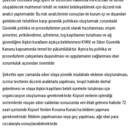
Şirketler öncelikle bilgi işlem ve sistemleri hakkında mevcuttaki ve ileride
oluşabilecek muhtemel tehdit ve riskleri belirleyebilmek için düzenli risk
analizi yaptırmalıdır. Bu risk analizlerinin sonuçları ile kurum içi ve dışarıdan
gelebilecek tehditlere karşı güvenlik politikası oluşturmak zorundadır.
Güvenlik politika ve prosedürlerinin yazılı olarak hazırlanması; erişim
yönetimi, yetkilendirme, şifreleme, log kayıtlarının tutulması ve ağ
güvenliğine ilişkin kuralların açıkça belirlenmesi KVKK ve Siber Güvenlik
Kanunu kapsamında temel bir yükümlülüktür. Ayrıca bu politika ve
prosedürlerin çalışanlara duyurulması ve uygulamanın sağlanması idari
sorumluluk açısından önemlidir.
Şirketler aynı zamanda siber olaya yönelik müdahale ekibinin oluşturulması,
sızma testlerini düzenli aralıklarla yapılması, tespit halinde derhal
giderilmesi ve olaya ilişkin kayıtların belirli sürelerle tutulması için
organizasyon oluşturması gerekmektedir. Kişisel verilerin işlendiği
sistemlerde oluşan siber saldırıları sonucunda veri ihlali gelmesi halinde 72
saat içerisinde Kişisel Verileri Koruma Kurulu’na bildirim yapması
gerekmektedir. Bildirim yapılmaması veya geç yapılması, ağır idari para
cezalarıyla sonuçlanabilmektedir.