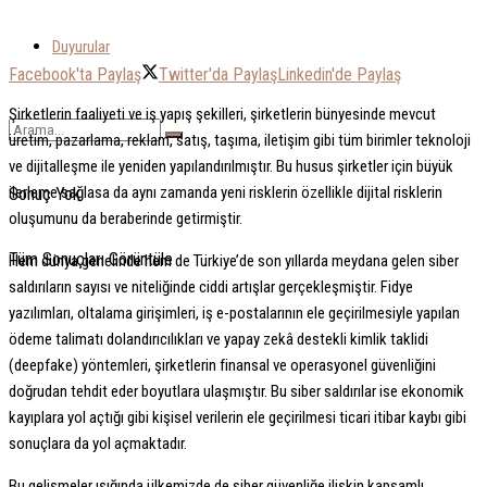
Duyurular
Facebook'ta Paylaş
Twitter'da Paylaş
Linkedin'de Paylaş
Şirketlerin faaliyeti ve iş yapış şekilleri, şirketlerin bünyesinde mevcut
üretim, pazarlama, reklam, satış, taşıma, iletişim gibi tüm birimler teknoloji
ve dijitalleşme ile yeniden yapılandırılmıştır. Bu husus şirketler için büyük
ilerleme sağlasa da aynı zamanda yeni risklerin özellikle dijital risklerin
Sonuç Yok
oluşumunu da beraberinde getirmiştir.
Tüm Sonuçları Görüntüle
Hem dünya genelinde hem de Türkiye’de son yıllarda meydana gelen siber
saldırıların sayısı ve niteliğinde ciddi artışlar gerçekleşmiştir. Fidye
yazılımları, oltalama girişimleri, iş e-postalarının ele geçirilmesiyle yapılan
ödeme talimatı dolandırıcılıkları ve yapay zekâ destekli kimlik taklidi
(deepfake) yöntemleri, şirketlerin finansal ve operasyonel güvenliğini
doğrudan tehdit eder boyutlara ulaşmıştır. Bu siber saldırılar ise ekonomik
kayıplara yol açtığı gibi kişisel verilerin ele geçirilmesi ticari itibar kaybı gibi
sonuçlara da yol açmaktadır.
Bu gelişmeler ışığında ülkemizde de siber güvenliğe ilişkin kapsamlı