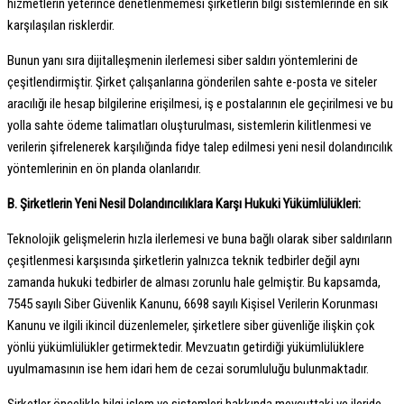
hizmetlerin yeterince denetlenmemesi şirketlerin bilgi sistemlerinde en sık
karşılaşılan risklerdir.
Bunun yanı sıra dijitalleşmenin ilerlemesi siber saldırı yöntemlerini de
çeşitlendirmiştir. Şirket çalışanlarına gönderilen sahte e-posta ve siteler
aracılığı ile hesap bilgilerine erişilmesi, iş e postalarının ele geçirilmesi ve bu
yolla sahte ödeme talimatları oluşturulması, sistemlerin kilitlenmesi ve
verilerin şifrelenerek karşılığında fidye talep edilmesi yeni nesil dolandırıcılık
yöntemlerinin en ön planda olanlarıdır.
B. Şirketlerin
Yeni Nesil Dolandırıcılıklara Karşı Hukuki Yükümlülükleri:
Teknolojik gelişmelerin hızla ilerlemesi ve buna bağlı olarak siber saldırıların
çeşitlenmesi karşısında şirketlerin yalnızca teknik tedbirler değil aynı
zamanda hukuki tedbirler de alması zorunlu hale gelmiştir. Bu kapsamda,
7545 sayılı Siber Güvenlik Kanunu, 6698 sayılı Kişisel Verilerin Korunması
Kanunu ve ilgili ikincil düzenlemeler, şirketlere siber güvenliğe ilişkin çok
yönlü yükümlülükler getirmektedir. Mevzuatın getirdiği yükümlülüklere
uyulmamasının ise hem idari hem de cezai sorumluluğu bulunmaktadır.