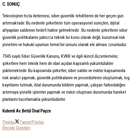
C. SONUÇ
Teknolojinin hızla ilerlemesi, siber güvenlik tehditlerini de her geçen gün
artırmaktadır. Bu nedenle şirketlerin tüm operasyonel süreçleri, dijital
altyapıları saldırının hedefi haline gelmektedir. Bu nedenle şirketlerin siber
güvenlik politikalarını yalnızca teknik bir konu olarak değil, kurumsal risk
yönetimi ve hukukî uyumun temel bir unsuru olarak ele alması zorunludur.
7545 sayılı Siber Güvenlik Kanunu, KVKK ve ilgili ikincil düzenlemeler,
şirketlere hem teknik hem de idari açıdan kapsamlı yükümlülükler
yüklemektedir. Bu kapsamda şirketler, siber saldırı ve riskler kapsamında
risk analizi yapmak, güvenlik politikalarını ve prosedürlerini oluşturmak, log
kayıtlarını tutmak, ihlal durumunda bildirim yapmak, çalışan farkındalığını
artırmaya yönelik işlemler yapmak ve riskin oluşması durumunda hareket
planlarını hazırlamakla yükümlüdürler.
Kıdemli Av. Betül Önal Payze
Paylaş
Tweet
Paylaş
Önceki Gönderi