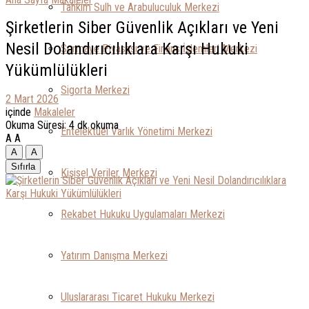
Tahkim Sulh ve Arabuluculuk Merkezi
Şirketlerin Siber Güvenlik Açıkları ve Yeni
Nesil Dolandırıcılıklara Karşı Hukuki
Sermaye Piyasası ve Finans İşlemleri Merkezi
Yükümlülükleri
Sigorta Merkezi
2 Mart 2026
içinde
Makaleler
Okuma Süresi: 4 dk okuma
Entelektüel Varlık Yönetimi Merkezi
A
A
A
A
Sıfırla
Kişisel Veriler Merkezi
Rekabet Hukuku Uygulamaları Merkezi
Yatırım Danışma Merkezi
Uluslararası Ticaret Hukuku Merkezi