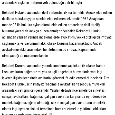
arasındaki ilişkinin mahremiyeti bulunduğu belirtilmiştir.
Rekabet Hukuku açısından delil serbestisi ilkesi temeldir. Ancak elde edilen
delillerin hukuka uygun şekilde elde edilmesi elzemdir. 1982 Anayasası
madde 38 ile hukuka aykırı olarak elde edilen emarelerin delil niteliği
bulunmayacağı da açıkça düzenlenmiştir. Şu hâlde Rekabet Hukuku
açısından yapılan yerinde incelemelerde avukat-müvekkil gizliliği bir imtiyaz
sağlamakta ve savunma hakkı olarak koruma kazanmaktadır. Ancak
avukat-müvekkil arasındaki her iletişimin bu imtiyaz kapsamında
olmayacağı da malumun ilanıdır.
Rekabet Kurumu açısından yerinde inceleme yapılırken ilk olarak bahse
konu avukatın bağımsız mı yoksa ilgili teşebbüs bünyesinde yani işçi-
işveren ilişkisi içerisinde avukatlık görevini ifa edip etmediği incelenir. Zira
Rekabet Hukuku için imtiyaz “bağımsız avukat” ile teşebbüs/müvekkil
arasındaki iletişim için geçerlidir. Yapılan detaylı incelemelerde şirket içi
çalışan avukatların bağımsız çalışan avukatlar karşısında eşit derecede
mesleki bağımsızlığının olmadığı, şirket içi çalışan avukatların öncelikli
olarak işçi-işveren ilişkisi temelinde hareket etmekle yükümlü oldukları