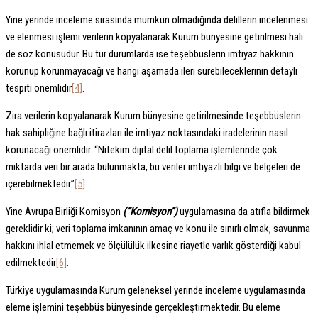
Yine yerinde inceleme sırasında mümkün olmadığında delillerin incelenmesi
ve elenmesi işlemi verilerin kopyalanarak Kurum bünyesine getirilmesi hali
de söz konusudur. Bu tür durumlarda ise teşebbüslerin imtiyaz hakkının
korunup korunmayacağı ve hangi aşamada ileri sürebileceklerinin detaylı
tespiti önemlidir
[4]
.
Zira verilerin kopyalanarak Kurum bünyesine getirilmesinde teşebbüslerin
hak sahipliğine bağlı itirazları ile imtiyaz noktasındaki iradelerinin nasıl
korunacağı önemlidir. “Nitekim dijital delil toplama işlemlerinde çok
miktarda veri bir arada bulunmakta, bu veriler imtiyazlı bilgi ve belgeleri de
içerebilmektedir”
[5]
Yine Avrupa Birliği Komisyon
(“Komisyon”)
uygulamasına da atıfla bildirmek
gereklidir ki; veri toplama imkanının amaç ve konu ile sınırlı olmak, savunma
hakkını ihlal etmemek ve ölçülülük ilkesine riayetle varlık gösterdiği kabul
edilmektedir
[6]
.
Türkiye uygulamasında Kurum geleneksel yerinde inceleme uygulamasında
eleme işlemini teşebbüs bünyesinde gerçekleştirmektedir. Bu eleme