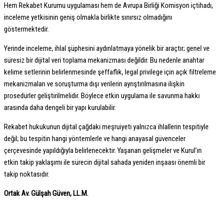
Hem Rekabet Kurumu uygulaması hem de Avrupa Birliği Komisyon içtihadı,
inceleme yetkisinin geniş olmakla birlikte sınırsız olmadığını
göstermektedir.
Yerinde inceleme, ihlal şüphesini aydınlatmaya yönelik bir araçtır; genel ve
süresiz bir dijital veri toplama mekanizması değildir. Bu nedenle anahtar
kelime setlerinin belirlenmesinde şeffaflık, legal privilege için açık filtreleme
mekanizmaları ve soruşturma dışı verilerin ayrıştırılmasına ilişkin
prosedürler geliştirilmelidir. Böylece etkin uygulama ile savunma hakkı
arasında daha dengeli bir yapı kurulabilir.
Rekabet hukukunun dijital çağdaki meşruiyeti yalnızca ihlallerin tespitiyle
değil; bu tespitin hangi yöntemlerle ve hangi anayasal güvenceler
çerçevesinde yapıldığıyla belirlenecektir. Yaşanan gelişmeler ve Kurul’ın
etkin takip yaklaşımı ile sürecin dijital sahada yeniden inşaası önemli bir
takip noktasıdır.
Ortak Av. Gülşah Güven, LL.M.