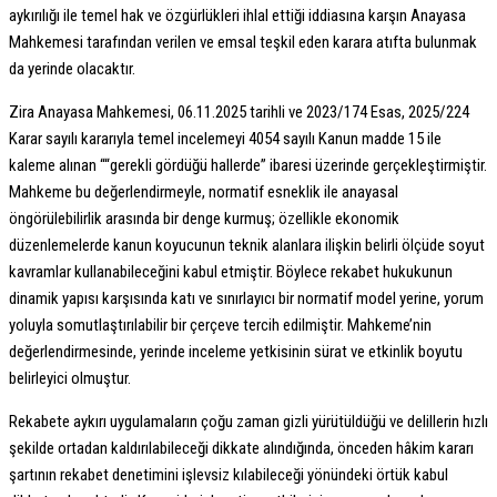
aykırılığı ile temel hak ve özgürlükleri ihlal ettiği iddiasına karşın Anayasa
Mahkemesi tarafından verilen ve emsal teşkil eden karara atıfta bulunmak
da yerinde olacaktır.
Zira Anayasa Mahkemesi, 06.11.2025 tarihli ve 2023/174 Esas, 2025/224
Karar sayılı kararıyla temel incelemeyi 4054 sayılı Kanun madde 15 ile
kaleme alınan ““gerekli gördüğü hallerde” ibaresi üzerinde gerçekleştirmiştir.
Mahkeme bu değerlendirmeyle, normatif esneklik ile anayasal
öngörülebilirlik arasında bir denge kurmuş; özellikle ekonomik
düzenlemelerde kanun koyucunun teknik alanlara ilişkin belirli ölçüde soyut
kavramlar kullanabileceğini kabul etmiştir. Böylece rekabet hukukunun
dinamik yapısı karşısında katı ve sınırlayıcı bir normatif model yerine, yorum
yoluyla somutlaştırılabilir bir çerçeve tercih edilmiştir. Mahkeme’nin
değerlendirmesinde, yerinde inceleme yetkisinin sürat ve etkinlik boyutu
belirleyici olmuştur.
Rekabete aykırı uygulamaların çoğu zaman gizli yürütüldüğü ve delillerin hızlı
şekilde ortadan kaldırılabileceği dikkate alındığında, önceden hâkim kararı
şartının rekabet denetimini işlevsiz kılabileceği yönündeki örtük kabul