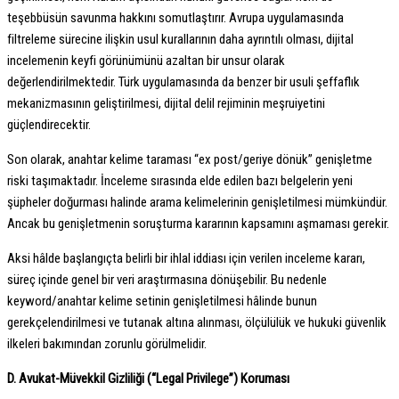
teşebbüsün savunma hakkını somutlaştırır. Avrupa uygulamasında
filtreleme sürecine ilişkin usul kurallarının daha ayrıntılı olması, dijital
incelemenin keyfi görünümünü azaltan bir unsur olarak
değerlendirilmektedir. Türk uygulamasında da benzer bir usuli şeffaflık
mekanizmasının geliştirilmesi, dijital delil rejiminin meşruiyetini
güçlendirecektir.
Son olarak, anahtar kelime taraması “ex post/geriye dönük” genişletme
riski taşımaktadır. İnceleme sırasında elde edilen bazı belgelerin yeni
şüpheler doğurması halinde arama kelimelerinin genişletilmesi mümkündür.
Ancak bu genişletmenin soruşturma kararının kapsamını aşmaması gerekir.
Aksi hâlde başlangıçta belirli bir ihlal iddiası için verilen inceleme kararı,
süreç içinde genel bir veri araştırmasına dönüşebilir. Bu nedenle
keyword/anahtar kelime setinin genişletilmesi hâlinde bunun
gerekçelendirilmesi ve tutanak altına alınması, ölçülülük ve hukuki güvenlik
ilkeleri bakımından zorunlu görülmelidir.
D. Avukat-Müvekkil Gizliliği (“Legal Privilege”) Koruması