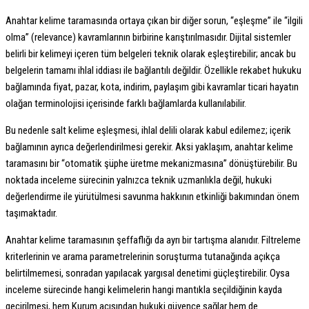
Anahtar kelime taramasında ortaya çıkan bir diğer sorun, “eşleşme” ile “ilgili
olma” (relevance) kavramlarının birbirine karıştırılmasıdır. Dijital sistemler
belirli bir kelimeyi içeren tüm belgeleri teknik olarak eşleştirebilir; ancak bu
belgelerin tamamı ihlal iddiası ile bağlantılı değildir. Özellikle rekabet hukuku
bağlamında fiyat, pazar, kota, indirim, paylaşım gibi kavramlar ticari hayatın
olağan terminolojisi içerisinde farklı bağlamlarda kullanılabilir.
Bu nedenle salt kelime eşleşmesi, ihlal delili olarak kabul edilemez; içerik
bağlamının ayrıca değerlendirilmesi gerekir. Aksi yaklaşım, anahtar kelime
taramasını bir “otomatik şüphe üretme mekanizmasına” dönüştürebilir. Bu
noktada inceleme sürecinin yalnızca teknik uzmanlıkla değil, hukuki
değerlendirme ile yürütülmesi savunma hakkının etkinliği bakımından önem
taşımaktadır.
Anahtar kelime taramasının şeffaflığı da ayrı bir tartışma alanıdır. Filtreleme
kriterlerinin ve arama parametrelerinin soruşturma tutanağında açıkça
belirtilmemesi, sonradan yapılacak yargısal denetimi güçleştirebilir. Oysa
inceleme sürecinde hangi kelimelerin hangi mantıkla seçildiğinin kayda
geçirilmesi, hem Kurum açısından hukuki güvence sağlar hem de