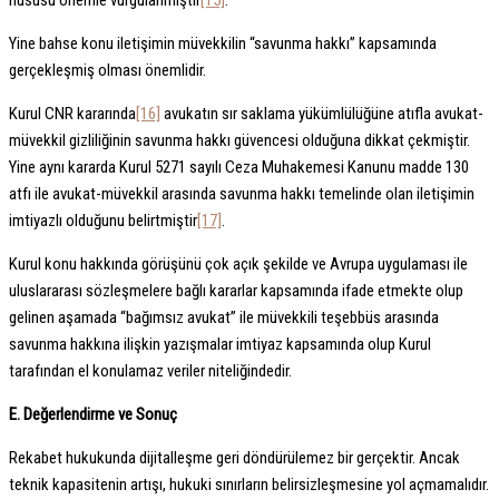
hususu önemle vurgulanmıştır
[15]
.
Yine bahse konu iletişimin müvekkilin “savunma hakkı” kapsamında
gerçekleşmiş olması önemlidir.
Kurul CNR kararında
[16]
avukatın sır saklama yükümlülüğüne atıfla avukat-
müvekkil gizliliğinin savunma hakkı güvencesi olduğuna dikkat çekmiştir.
Yine aynı kararda Kurul 5271 sayılı Ceza Muhakemesi Kanunu madde 130
atfı ile avukat-müvekkil arasında savunma hakkı temelinde olan iletişimin
imtiyazlı olduğunu belirtmiştir
[17]
.
Kurul konu hakkında görüşünü çok açık şekilde ve Avrupa uygulaması ile
uluslararası sözleşmelere bağlı kararlar kapsamında ifade etmekte olup
gelinen aşamada “bağımsız avukat” ile müvekkili teşebbüs arasında
savunma hakkına ilişkin yazışmalar imtiyaz kapsamında olup Kurul
tarafından el konulamaz veriler niteliğindedir.
E. Değerlendirme ve Sonuç
Rekabet hukukunda dijitalleşme geri döndürülemez bir gerçektir. Ancak
teknik kapasitenin artışı, hukuki sınırların belirsizleşmesine yol açmamalıdır.