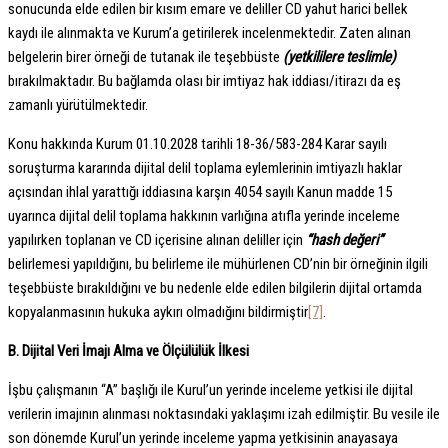
sonucunda elde edilen bir kısım emare ve deliller CD yahut harici bellek
kaydı ile alınmakta ve Kurum’a getirilerek incelenmektedir. Zaten alınan
belgelerin birer örneği de tutanak ile teşebbüste
(yetkililere teslimle)
bırakılmaktadır. Bu bağlamda olası bir imtiyaz hak iddiası/itirazı da eş
zamanlı yürütülmektedir.
Konu hakkında Kurum 01.10.2028 tarihli 18-36/583-284 Karar sayılı
soruşturma kararında dijital delil toplama eylemlerinin imtiyazlı haklar
açısından ihlal yarattığı iddiasına karşın 4054 sayılı Kanun madde 15
uyarınca dijital delil toplama hakkının varlığına atıfla yerinde inceleme
yapılırken toplanan ve CD içerisine alınan deliller için
“hash değeri”
belirlemesi yapıldığını, bu belirleme ile mühürlenen CD’nin bir örneğinin ilgili
teşebbüste bırakıldığını ve bu nedenle elde edilen bilgilerin dijital ortamda
kopyalanmasının hukuka aykırı olmadığını bildirmiştir
[7]
.
B. Dijital Veri İmajı Alma ve Ölçülülük İlkesi
İşbu çalışmanın “A” başlığı ile Kurul’un yerinde inceleme yetkisi ile dijital
verilerin imajının alınması noktasındaki yaklaşımı izah edilmiştir. Bu vesile ile
son dönemde Kurul’un yerinde inceleme yapma yetkisinin anayasaya