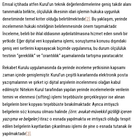
Emsal içtihada atfen Kurul’un teknik değerlendirmelerine geniş takdir alanı
tanınmakla birlikte, ölçülülük ilkesinin idari işlemin hukuka uygunluk
denetiminde temel kriter olduğu belirtilmektedir
[2]
. Bu yaklaşım, yerinde
incelemenin hukuki niteliğinin belirlenmesinde önem taşımaktadır.
İnceleme, belirli bir ihlal iddiasının aydınlatılmasına hizmet eden sınırlı bir
yetkidir. Eğer dijital veri kopyalama işlemi, soruşturma konusu dışındaki
geniş veri setlerini kapsayacak biçimde uygulanırsa, bu durum ölçülülük
testinin “gereklilik” ve “orantılılık” aşamalarında tartışma yaratacaktır.
Rekabet Kurulu uygulamasında da yerinde inceleme yetkisinin kapsamı
zaman içinde genişlemiştir. Kurul’un çeşitli kararlarında elektronik posta
yazışmalarının ve şirket içi dijital arşivlerin incelenmesi olağan kabul
edilmiştir. Nitekim Kurul tarafından yapılan yerinde incelemelerde verilerin
temini ve elenmesi (sifting) işlemi teşebbüste gerçekleşiyor ise alınan
belgelerin birer kopyası teşebbüste bırakılmaktadır. Ayrıca imtiyazlı
belgelerin söz konusu olması halinde
(örn: avukat-müvekkil gizliliği içeren
yazışma ve belgeler)
itiraz o esnada yapılmakta ve imtiyazlı olduğu tespit
edilen belgelerin kayıtlardan çıkarılması işlemi de yine o esnada tutanak ile
yapılmaktadır
[3]
.