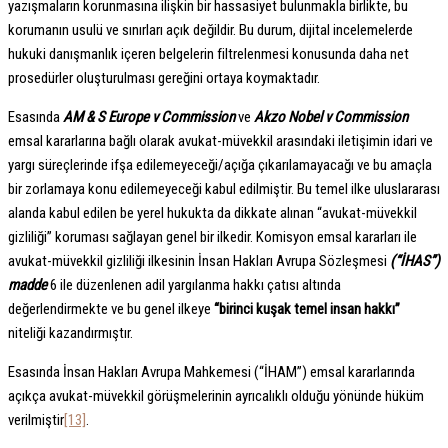
yazışmaların korunmasına ilişkin bir hassasiyet bulunmakla birlikte, bu
korumanın usulü ve sınırları açık değildir. Bu durum, dijital incelemelerde
hukuki danışmanlık içeren belgelerin filtrelenmesi konusunda daha net
prosedürler oluşturulması gereğini ortaya koymaktadır.
Esasında
AM & S Europe v Commission
ve
Akzo Nobel v Commission
emsal kararlarına bağlı olarak avukat-müvekkil arasındaki iletişimin idari ve
yargı süreçlerinde ifşa edilemeyeceği/açığa çıkarılamayacağı ve bu amaçla
bir zorlamaya konu edilemeyeceği kabul edilmiştir. Bu temel ilke uluslararası
alanda kabul edilen be yerel hukukta da dikkate alınan “avukat-müvekkil
gizliliği” koruması sağlayan genel bir ilkedir. Komisyon emsal kararları ile
avukat-müvekkil gizliliği ilkesinin İnsan Hakları Avrupa Sözleşmesi
(“İHAS”)
madde
6 ile düzenlenen adil yargılanma hakkı çatısı altında
değerlendirmekte ve bu genel ilkeye
“birinci kuşak temel insan hakkı”
niteliği kazandırmıştır.
Esasında İnsan Hakları Avrupa Mahkemesi (“İHAM”) emsal kararlarında
açıkça avukat-müvekkil görüşmelerinin ayrıcalıklı olduğu yönünde hüküm
verilmiştir
[13]
.