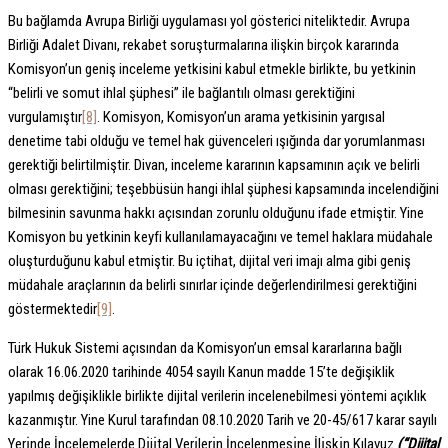
Bu bağlamda Avrupa Birliği uygulaması yol gösterici niteliktedir. Avrupa
Birliği Adalet Divanı, rekabet soruşturmalarına ilişkin birçok kararında
Komisyon’un geniş inceleme yetkisini kabul etmekle birlikte, bu yetkinin
“belirli ve somut ihlal şüphesi” ile bağlantılı olması gerektiğini
vurgulamıştır
[8]
. Komisyon, Komisyon’un arama yetkisinin yargısal
denetime tabi olduğu ve temel hak güvenceleri ışığında dar yorumlanması
gerektiği belirtilmiştir. Divan, inceleme kararının kapsamının açık ve belirli
olması gerektiğini; teşebbüsün hangi ihlal şüphesi kapsamında incelendiğini
bilmesinin savunma hakkı açısından zorunlu olduğunu ifade etmiştir. Yine
Komisyon bu yetkinin keyfi kullanılamayacağını ve temel haklara müdahale
oluşturduğunu kabul etmiştir. Bu içtihat, dijital veri imajı alma gibi geniş
müdahale araçlarının da belirli sınırlar içinde değerlendirilmesi gerektiğini
göstermektedir
[9]
.
Türk Hukuk Sistemi açısından da Komisyon’un emsal kararlarına bağlı
olarak 16.06.2020 tarihinde 4054 sayılı Kanun madde 15’te değişiklik
yapılmış değişiklikle birlikte dijital verilerin incelenebilmesi yöntemi açıklık
kazanmıştır. Yine Kurul tarafından 08.10.2020 Tarih ve 20-45/617 karar sayılı
Yerı̇nde İncelemelerde Dı̇jı̇tal Verı̇lerı̇n İncelenmesı̇ne İlı̇şkı̇n Kılavuz
(“Dijital