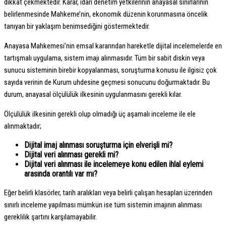
dikkat çekmektedir. Karar, idari denetim yetkilerinin anayasal sınırlarının
belirlenmesinde Mahkeme’nin, ekonomik düzenin korunmasına öncelik
tanıyan bir yaklaşım benimsediğini göstermektedir.
Anayasa Mahkemesi’nin emsal kararından hareketle dijital incelemelerde en
tartışmalı uygulama, sistem imajı alınmasıdır. Tüm bir sabit diskin veya
sunucu sisteminin birebir kopyalanması, soruşturma konusu ile ilgisiz çok
sayıda verinin de Kurum uhdesine geçmesi sonucunu doğurmaktadır. Bu
durum, anayasal ölçülülük ilkesinin uygulanmasını gerekli kılar.
Ölçülülük ilkesinin gerekli olup olmadığı üç aşamalı inceleme ile ele
alınmaktadır;
Dijital imaj alınması soruşturma için elverişli mi?
Dijital veri alınması gerekli mi?
Dijital veri alınması ile incelemeye konu edilen ihlal eylemi
arasında orantılı var mı?
Eğer belirli klasörler, tarih aralıkları veya belirli çalışan hesapları üzerinden
sınırlı inceleme yapılması mümkün ise tüm sistemin imajının alınması
gereklilik şartını karşılamayabilir.