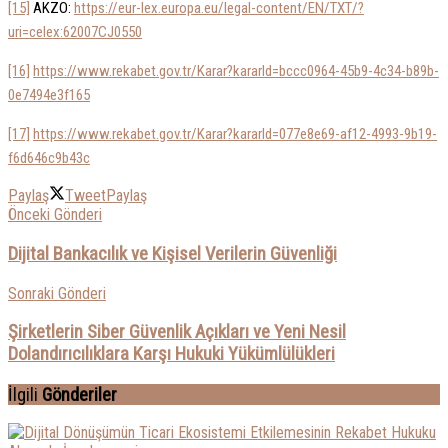
[15]
AKZO:
https://eur-lex.europa.eu/legal-content/EN/TXT/?
uri=celex:62007CJ0550
[16]
https://www.rekabet.gov.tr/Karar?kararId=bccc0964-45b9-4c34-b89b-
0e7494e3f165
[17]
https://www.rekabet.gov.tr/Karar?kararId=077e8e69-af12-4993-9b19-
f6d646c9b43c
Paylaş
Tweet
Paylaş
Önceki Gönderi
Dijital Bankacılık ve Kişisel Verilerin Güvenliği
Sonraki Gönderi
Şirketlerin Siber Güvenlik Açıkları ve Yeni Nesil
Dolandırıcılıklara Karşı Hukuki Yükümlülükleri
İlgili
Gönderiler