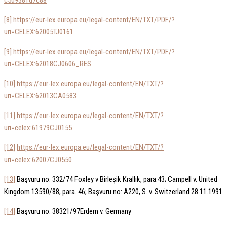
c5d9381d7c88
[8]
https://eur-lex.europa.eu/legal-content/EN/TXT/PDF/?
uri=CELEX:62005TJ0161
[9]
https://eur-lex.europa.eu/legal-content/EN/TXT/PDF/?
uri=CELEX:62018CJ0606_RES
[10]
https://eur-lex.europa.eu/legal-content/EN/TXT/?
uri=CELEX:62013CA0583
[11]
https://eur-lex.europa.eu/legal-content/EN/TXT/?
uri=celex:61979CJ0155
[12]
https://eur-lex.europa.eu/legal-content/EN/TXT/?
uri=celex:62007CJ0550
[13]
Başvuru no: 332/74 Foxley v Birleşik Krallık, para.43; Campell v. United
Kingdom 13590/88, para. 46; Başvuru no: A220, S. v. Switzerland 28.11.1991
[14]
Başvuru no: 38321/97Erdem v. Germany