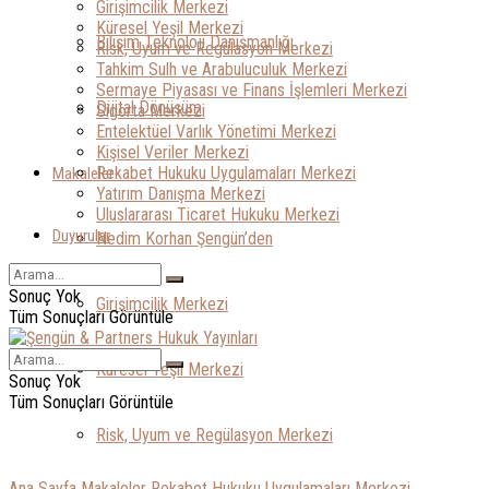
Girişimcilik Merkezi
Küresel Yeşil Merkezi
Bilişim Teknoloji Danışmanlığı
Risk, Uyum ve Regülasyon Merkezi
Tahkim Sulh ve Arabuluculuk Merkezi
Sermaye Piyasası ve Finans İşlemleri Merkezi
Dijital Dönüşüm
Sigorta Merkezi
Entelektüel Varlık Yönetimi Merkezi
Kişisel Veriler Merkezi
Rekabet Hukuku Uygulamaları Merkezi
Makaleler
Yatırım Danışma Merkezi
Uluslararası Ticaret Hukuku Merkezi
Duyurular
Nedim Korhan Şengün’den
Sonuç Yok
Girişimcilik Merkezi
Tüm Sonuçları Görüntüle
Küresel Yeşil Merkezi
Sonuç Yok
Tüm Sonuçları Görüntüle
Risk, Uyum ve Regülasyon Merkezi
Ana Sayfa
Makaleler
Rekabet Hukuku Uygulamaları Merkezi