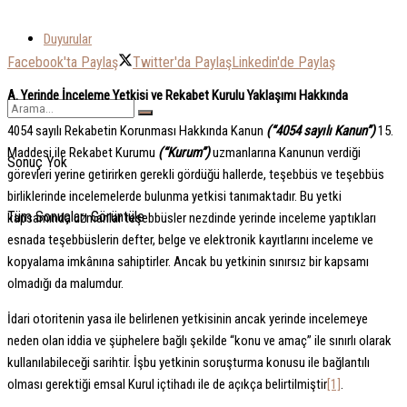
Duyurular
Facebook'ta Paylaş
Twitter'da Paylaş
Linkedin'de Paylaş
A. Yerinde İnceleme Yetkisi ve Rekabet Kurulu Yaklaşımı Hakkında
4054 sayılı Rekabetin Korunması Hakkında Kanun
(“4054 sayılı Kanun”)
15.
Maddesi ile Rekabet Kurumu
(“Kurum”)
uzmanlarına Kanunun verdiği
Sonuç Yok
görevleri yerine getirirken gerekli gördüğü hallerde, teşebbüs ve teşebbüs
birliklerinde incelemelerde bulunma yetkisi tanımaktadır. Bu yetki
Tüm Sonuçları Görüntüle
kapsamında uzmanlar teşebbüsler nezdinde yerinde inceleme yaptıkları
esnada teşebbüslerin defter, belge ve elektronik kayıtlarını inceleme ve
kopyalama imkânına sahiptirler. Ancak bu yetkinin sınırsız bir kapsamı
olmadığı da malumdur.
İdari otoritenin yasa ile belirlenen yetkisinin ancak yerinde incelemeye
neden olan iddia ve şüphelere bağlı şekilde “konu ve amaç” ile sınırlı olarak
kullanılabileceği sarihtir. İşbu yetkinin soruşturma konusu ile bağlantılı
olması gerektiği emsal Kurul içtihadı ile de açıkça belirtilmiştir
[1]
.