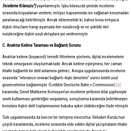
İnceleme Kılavuzu”)
yayınlanmıştır. İşbu kılavuzda yerinde inceleme
sırasında kopyalanan verilerin, imtiyaz kapsamında ise sağlanan korumadan
yararlanacağı belirtilmiştir. Ancak eklenmelidir ki; bahse konu imtiyaza
ilişkin itirazların hangi aşamada ileri sürüleceği ve ne şekilde ileri
sürüleceğine ilişkin usuli detaylara yer verilmemiştir.
C. Anahtar Kelime Taraması ve Bağlantı Sorunu
Anahtar kelime (keyword) temelli filtreleme yöntemi, dijital incelemelerin
teknik omurgasını oluşturmaktadır. Ancak kelime eşleşmesi, her zaman
ihlalle bağlantılı bir delil anlamına gelmez. Avrupa uygulamasında inceleme
sırasında “relevance review/bağlantı-ilişki denetimi” süreci belirli usul
güvencelerine bağlanmıştır. Özellikle Deutsche Bahn v Commission
[10]
kararında, Genel Mahkeme Komisyon’un inceleme yetkisini ihlal şüphesiyle
sınırlı kullanması gerektiğini vurgulamış; soruşturma kararında belirtilmeyen
konulara ilişkin delil toplanmasının hukuka aykırı olabileceğini ifade etmiştir.
Türk uygulamasında da benzer bir tartışma mevcuttur. Rekabet Kurulu’nun
çeşitli kararlarında, inceleme sırasında elde edilen dijital yazışmaların ihlalin