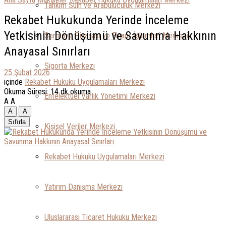
Tahkim Sulh ve Arabuluculuk Merkezi
Rekabet Hukukunda Yerinde İnceleme
Yetkisinin Dönüşümü ve Savunma Hakkının
Sermaye Piyasası ve Finans İşlemleri Merkezi
Anayasal Sınırları
Sigorta Merkezi
25 Şubat 2026
içinde
Rekabet Hukuku Uygulamaları Merkezi
Okuma Süresi: 14 dk okuma
Entelektüel Varlık Yönetimi Merkezi
A
A
A
A
Sıfırla
Kişisel Veriler Merkezi
Rekabet Hukuku Uygulamaları Merkezi
Yatırım Danışma Merkezi
Uluslararası Ticaret Hukuku Merkezi