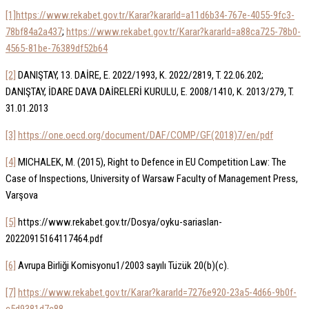
[1]
https://www.rekabet.gov.tr/Karar?kararId=a11d6b34-767e-4055-9fc3-
78bf84a2a437
;
https://www.rekabet.gov.tr/Karar?kararId=a88ca725-78b0-
4565-81be-76389df52b64
[2]
DANIŞTAY, 13. DAİRE, E. 2022/1993, K. 2022/2819, T. 22.06.202;
DANIŞTAY, İDARE DAVA DAİRELERİ KURULU, E. 2008/1410, K. 2013/279, T.
31.01.2013
[3]
https://one.oecd.org/document/DAF/COMP/GF(2018)7/en/pdf
[4]
MICHALEK, M. (2015), Right to Defence in EU Competition Law: The
Case of Inspections, University of Warsaw Faculty of Management Press,
Varşova
[5]
https://www.rekabet.gov.tr/Dosya/oyku-sariaslan-
20220915164117464.pdf
[6]
Avrupa Birliği Komisyonu1/2003 sayılı Tüzük 20(b)(c).
[7]
https://www.rekabet.gov.tr/Karar?kararId=7276e920-23a5-4d66-9b0f-