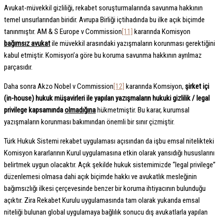
Avukat-müvekkil gizliliği, rekabet soruşturmalarında savunma hakkının
temel unsurlarından biridir. Avrupa Birliği içtihadında bu ilke açık biçimde
tanınmıştır. AM & S Europe v Commission
[11]
kararında Komisyon
bağımsız avukat
ile müvekkil arasındaki yazışmaların korunması gerektiğini
kabul etmiştir. Komisyon’a göre bu koruma savunma hakkının ayrılmaz
parçasıdır.
Daha sonra Akzo Nobel v Commission
[12]
kararında Komsiyon,
şirket içi
(in-house) hukuk müşavirleri ile yapılan yazışmaların hukuki gizlilik / legal
privilege kapsamında
olmadığına
hükmetmiştir. Bu karar, kurumsal
yazışmaların korunması bakımından önemli bir sınır çizmiştir.
Türk Hukuk Sistemi rekabet uygulaması açısından da işbu emsal nitelikteki
Komisyon kararlarının Kurul uygulamasına etkin olarak yansıdığı hususlarını
belirtmek uygun olacaktır. Açık şekilde hukuk sistemimizde “legal privilege”
düzenlemesi olmasa dahi açık biçimde hakkı ve avukatlık mesleğinin
bağımsızlığı ilkesi çerçevesinde benzer bir koruma ihtiyacının bulunduğu
açıktır. Zira Rekabet Kurulu uygulamasında tam olarak yukarıda emsal
niteliği bulunan global uygulamaya bağlılık sonucu dış avukatlarla yapılan