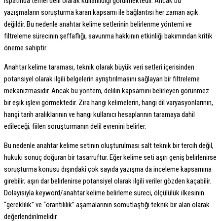
ispatında temel delil olarak kullanıldığı görülmektedir. Ancak bu
yazışmaların soruşturma kararı kapsamı ile bağlantısı her zaman açık
değildir. Bu nedenle anahtar kelime setlerinin belirlenme yöntemi ve
filtreleme sürecinin şeffaflığı, savunma hakkının etkinliği bakımından kritik
öneme sahiptir.
Anahtar kelime taraması, teknik olarak büyük veri setleri içerisinden
potansiyel olarak ilgili belgelerin ayrıştırılmasını sağlayan bir filtreleme
mekanizmasıdır. Ancak bu yöntem, delilin kapsamını belirleyen görünmez
bir eşik işlevi görmektedir. Zira hangi kelimelerin, hangi dil varyasyonlarının,
hangi tarih aralıklarının ve hangi kullanıcı hesaplarının taramaya dahil
edileceği; fiilen soruşturmanın delil evrenini belirler.
Bu nedenle anahtar kelime setinin oluşturulması salt teknik bir tercih değil,
hukuki sonuç doğuran bir tasarruftur. Eğer kelime seti aşırı geniş belirlenirse
soruşturma konusu dışındaki çok sayıda yazışma da inceleme kapsamına
girebilir; aşırı dar belirlenirse potansiyel olarak ilgili veriler gözden kaçabilir.
Dolayısıyla keyword/anahtar kelime belirleme süreci, ölçülülük ilkesinin
“gereklilik” ve “orantılılık” aşamalarının somutlaştığı teknik bir alan olarak
değerlendirilmelidir.