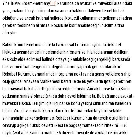
Yine İHAM Erdem-Germany
[14]
kararında da avukat ve müvekkil arasındaki
yazışmaların bireyin doğrudan savunma hakkını etkileyen temel bir hak
olduğunu ve ancak istisnai hallerde, kötücül kullanımın engellenmesi adına
gereken tedbirlerin alınması koşulu ile kısıtlanabileceğini hüküm altına
almıştır.
Bahse konu temel insan hakkı kavramsal koruması ışığında Rekabet
Hukuku açısından delil incelemelerinin önemi ve ihlal iddialarının delillerin
eksiksiz elde edilmesi halinde ortaya çıkarılabileceği gerçekliği karşısında
hak ve menfaat dengesinde değerlendirme yapmak gerekli olacaktır.
Rekabet Kurumu uzmanları delil toplama noktasında geniş yetkilere sahip
olup güncel Anayasa Mahkemesi kararı ile de bu yetkilerin iptali gerektiren
bir anayasal hak ihlal ettiği iddiası reddedilmiştir. Ancak bahse konu Kurul
yetkisinin sınırsız olmadığını da daha evvel bildirmiştir. Bu bağlamda avukat-
müvekkil ilişkisi/iletişimi gizliliği bahse konu yetkiyi sınırlandıran hallerden
biridir. Zira savunma hakkının idari otorite tarafından keyfi bir şekilde
sınırlandırılması/engellenmesi Rekabet Kurumu’nun da tercih ettiği bir hal
olmayıp açıkça hukuk devleti ilkesi ile bağdaşmamaktadır. Nitekim 1136
sayılı Avukatlık Kanunu madde 36 düzenlemesi ile de avukat ile müvekkil