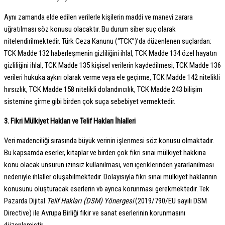
Aynı zamanda elde edilen verilerle kişilerin maddi ve manevi zarara
uğratılması söz konusu olacaktır. Bu durum siber suç olarak
nitelendirilmektedir. Türk Ceza Kanunu (“TCK”)’da düzenlenen suçlardan:
TCK Madde 132 haberleşmenin gizliliğini ihlal, TCK Madde 134 özel hayatın
gizliliğini ihlal, TCK Madde 135 kişisel verilerin kaydedilmesi, TCK Madde 136
verileri hukuka aykırı olarak verme veya ele geçirme, TCK Madde 142 nitelikli
hırsızlık, TCK Madde 158 nitelikli dolandırıcılık, TCK Madde 243 bilişim
sistemine girme gibi birden çok suça sebebiyet vermektedir.
3. Fikri Mülkiyet Hakları ve Telif Hakları İhlalleri
Veri madenciliği sırasında büyük verinin işlenmesi söz konusu olmaktadır.
Bu kapsamda eserler, kitaplar ve birden çok fikri sınai mülkiyet hakkına
konu olacak unsurun izinsiz kullanılması, veri içeriklerinden yararlanılması
nedeniyle ihlaller oluşabilmektedir. Dolayısıyla fikri sınai mülkiyet haklarının
konusunu oluşturacak eserlerin vb ayrıca korunması gerekmektedir. Tek
Pazarda Dijital
Telif Hakları (DSM) Yönergesi
(2019/790/EU sayılı DSM
Directive) ile Avrupa Birliği fikir ve sanat eserlerinin korunmasını