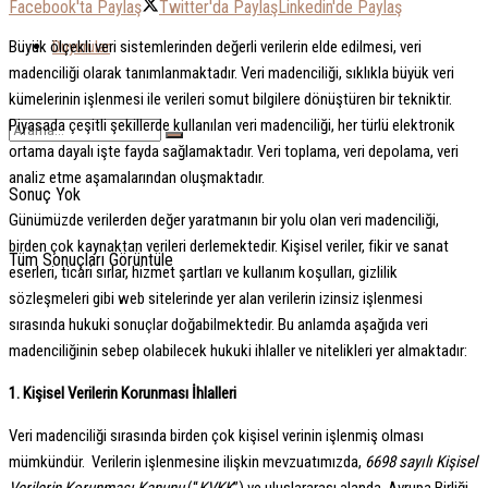
Facebook'ta Paylaş
Twitter'da Paylaş
Linkedin'de Paylaş
Duyurular
Büyük ölçekli veri sistemlerinden değerli verilerin elde edilmesi, veri
madenciliği olarak tanımlanmaktadır. Veri madenciliği, sıklıkla büyük veri
kümelerinin işlenmesi ile verileri somut bilgilere dönüştüren bir tekniktir.
Piyasada çeşitli şekillerde kullanılan veri madenciliği, her türlü elektronik
ortama dayalı işte fayda sağlamaktadır. Veri toplama, veri depolama, veri
analiz etme aşamalarından oluşmaktadır.
Sonuç Yok
Günümüzde verilerden değer yaratmanın bir yolu olan veri madenciliği,
birden çok kaynaktan verileri derlemektedir. Kişisel veriler, fikir ve sanat
Tüm Sonuçları Görüntüle
eserleri, ticari sırlar, hizmet şartları ve kullanım koşulları, gizlilik
sözleşmeleri gibi web sitelerinde yer alan verilerin izinsiz işlenmesi
sırasında hukuki sonuçlar doğabilmektedir. Bu anlamda aşağıda veri
madenciliğinin sebep olabilecek hukuki ihlaller ve nitelikleri yer almaktadır:
1. Kişisel Verilerin Korunması İhlalleri
Veri madenciliği sırasında birden çok kişisel verinin işlenmiş olması
mümkündür. Verilerin işlenmesine ilişkin mevzuatımızda,
6698 sayılı Kişisel