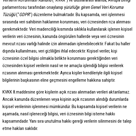
Verilerin Korunması Kanunu
(“
KVKK
”) ve uluslararası alanda, Avrupa Birliği
parlamentosu tarafından onaylanıp yürürlüğe
giren Genel Veri Koruma
Tüzüğü
(“
GDPR
”) düzenleme bulmaktadır. Bu kapsamda, veri işlenmesi
sırasında veri sahibinin haklarının korunması, veri öznesinden rıza alınması
gerekmektedir. Veri madenciliği kısmında sıklıkla kullanılarak işlenen kişisel
verilerin veri öznesinin, kanunda öngörülen hallerde veya veri öznesinin
mevcut rızası varlığı halinde izin alınmadan işlenebilecektir. Fakat bu haller
dışında kullanılması, veri gizliliğini ihlal edecektir. Kişisel veriler, kişi
öznesinin özel bilgisi olmakla birlikte korunması gerektiğinden veri
öznesinden kişisel verilerin nasıl ve ne amaçla işlendiği bilgisi verilerek
rızasının alınması gerekmektedir. Ayrıca kişiler kendileriyle ilgili kişisel
bilgilerinin başkasının eline geçmesini engelleme hakkına sahiptir.
KVKK 8.maddesine göre kişilerin açık rızası alınmadan verileri aktarılamaz.
Ancak kanunda düzenlenen veya kişinin açık rızasının alındığı durumlarda
kişisel verilerinin işlenmesi mümkündür. Bu kapsamda kişisel verilerin ne
aşamada, nasıl işleneceği bilgisi, veri öznesinin bilgi isteme hakkı
kapsamındadır. Yanı sıra unutulma hakkı gereği verilerin silinmesini de talep
etme hakları saklıdır.