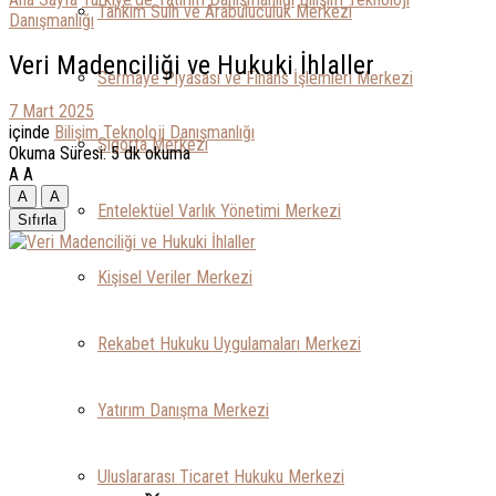
Tahkim Sulh ve Arabuluculuk Merkezi
Danışmanlığı
Veri Madenciliği ve Hukuki İhlaller
Sermaye Piyasası ve Finans İşlemleri Merkezi
7 Mart 2025
içinde
Bilişim Teknoloji Danışmanlığı
Sigorta Merkezi
Okuma Süresi: 5 dk okuma
A
A
A
A
Entelektüel Varlık Yönetimi Merkezi
Sıfırla
Kişisel Veriler Merkezi
Rekabet Hukuku Uygulamaları Merkezi
Yatırım Danışma Merkezi
Uluslararası Ticaret Hukuku Merkezi