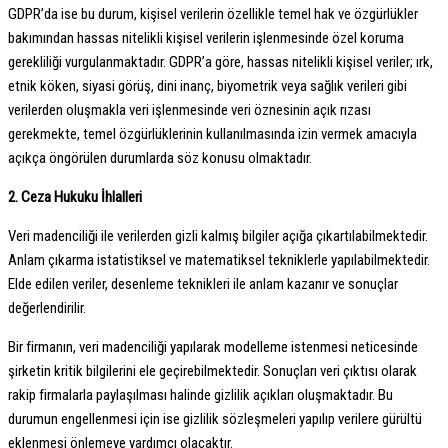
GDPR’da ise bu durum, kişisel verilerin özellikle temel hak ve özgürlükler
bakımından hassas nitelikli kişisel verilerin işlenmesinde özel koruma
gerekliliği vurgulanmaktadır. GDPR’a göre, hassas nitelikli kişisel veriler; ırk,
etnik köken, siyasi görüş, dini inanç, biyometrik veya sağlık verileri gibi
verilerden oluşmakla veri işlenmesinde veri öznesinin açık rızası
gerekmekte, temel özgürlüklerinin kullanılmasında izin vermek amacıyla
açıkça öngörülen durumlarda söz konusu olmaktadır.
2. Ceza Hukuku İhlalleri
Veri madenciliği ile verilerden gizli kalmış bilgiler açığa çıkartılabilmektedir.
Anlam çıkarma istatistiksel ve matematiksel tekniklerle yapılabilmektedir.
Elde edilen veriler, desenleme teknikleri ile anlam kazanır ve sonuçlar
değerlendirilir.
Bir firmanın, veri madenciliği yapılarak modelleme istenmesi neticesinde
şirketin kritik bilgilerini ele geçirebilmektedir. Sonuçları veri çıktısı olarak
rakip firmalarla paylaşılması halinde gizlilik açıkları oluşmaktadır. Bu
durumun engellenmesi için ise gizlilik sözleşmeleri yapılıp verilere gürültü
eklenmesi önlemeye yardımcı olacaktır.