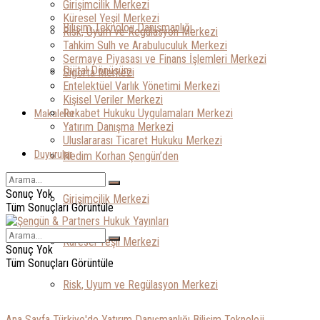
Girişimcilik Merkezi
Küresel Yeşil Merkezi
Bilişim Teknoloji Danışmanlığı
Risk, Uyum ve Regülasyon Merkezi
Tahkim Sulh ve Arabuluculuk Merkezi
Sermaye Piyasası ve Finans İşlemleri Merkezi
Dijital Dönüşüm
Sigorta Merkezi
Entelektüel Varlık Yönetimi Merkezi
Kişisel Veriler Merkezi
Rekabet Hukuku Uygulamaları Merkezi
Makaleler
Yatırım Danışma Merkezi
Uluslararası Ticaret Hukuku Merkezi
Duyurular
Nedim Korhan Şengün’den
Sonuç Yok
Girişimcilik Merkezi
Tüm Sonuçları Görüntüle
Küresel Yeşil Merkezi
Sonuç Yok
Tüm Sonuçları Görüntüle
Risk, Uyum ve Regülasyon Merkezi
Ana Sayfa
Türkiye'de Yatırım Danışmanlığı
Bilişim Teknoloji