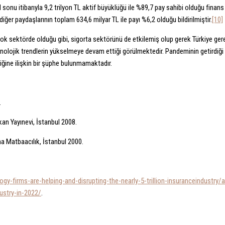
l sonu itibarıyla 9,2 trilyon TL aktif büyüklüğü ile %89,7 pay sahibi olduğu finan
ğer paydaşlarının toplam 634,6 milyar TL ile payı %6,2 olduğu bildirilmiştir.
[10]
irçok sektörde olduğu gibi, sigorta sektörünü de etkilemiş olup gerek Türkiye ge
knolojik trendlerin yükselmeye devam ettiği görülmektedir. Pandeminin getirdiğ
ğine ilişkin bir şüphe bulunmamaktadır.
.
an Yayınevi, İstanbul 2008.
a Matbaacılık, İstanbul 2000.
ogy-firms-are-helping-and-disrupting-the-nearly-5-trillion-insuranceindustr
ustry-in-2022/
.