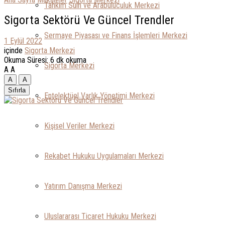
Tahkim Sulh ve Arabuluculuk Merkezi
Sigorta Sektörü Ve Güncel Trendler
Sermaye Piyasası ve Finans İşlemleri Merkezi
1 Eylül 2022
içinde
Sigorta Merkezi
Okuma Süresi: 6 dk okuma
Sigorta Merkezi
A
A
A
A
Sıfırla
Entelektüel Varlık Yönetimi Merkezi
Kişisel Veriler Merkezi
Rekabet Hukuku Uygulamaları Merkezi
Yatırım Danışma Merkezi
Uluslararası Ticaret Hukuku Merkezi