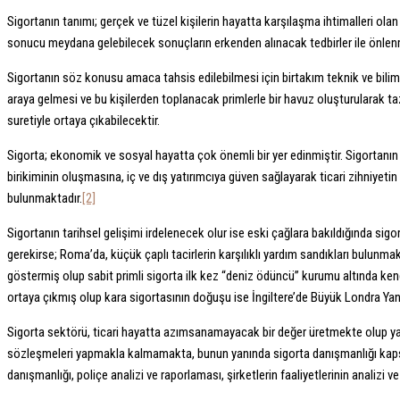
Sigortanın tanımı; gerçek ve tüzel kişilerin hayatta karşılaşma ihtimalleri ola
sonucu meydana gelebilecek sonuçların erkenden alınacak tedbirler ile önlen
Sigortanın söz konusu amaca tahsis edilebilmesi için birtakım teknik ve bilimsel
araya gelmesi ve bu kişilerden toplanacak primlerle bir havuz oluşturularak ta
suretiyle ortaya çıkabilecektir.
Sigorta; ekonomik ve sosyal hayatta çok önemli bir yer edinmiştir. Sigortanı
birikiminin oluşmasına, iç ve dış yatırımcıya güven sağlayarak ticari zihniye
bulunmaktadır.
[2]
Sigortanın tarihsel gelişimi irdelenecek olur ise eski çağlara bakıldığında si
gerekirse; Roma’da, küçük çaplı tacirlerin karşılıklı yardım sandıkları bulun
göstermiş olup sabit primli sigorta ilk kez “deniz ödüncü” kurumu altında kendi
ortaya çıkmış olup kara sigortasının doğuşu ise İngiltere’de Büyük Londra Yan
Sigorta sektörü, ticari hayatta azımsanamayacak bir değer üretmekte olup yal
sözleşmeleri yapmakla kalmamakta, bunun yanında sigorta danışmanlığı kapsam
danışmanlığı, poliçe analizi ve raporlaması, şirketlerin faaliyetlerinin analizi 