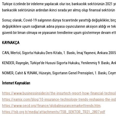
Türkiye özelinde bir irdeleme yapılacak olur ise; bankacılık sektörünün 2021 yı
bankacılık sektörünün ardından ikinci sırada yer almış olup finansal sektörün di
Sonuç olarak; Covid-19 salgınının dünya ticaretinde yarattığı değişiklikler, b
değişikliklere uyum sağlamak adına piyasa oyuncularının aksiyon aldığı ve te
güvenli bir liman olmaya ve piyasanın trendlerine uyum göstermeye devam etti
KAYNAKÇA
CAN, Mertol, Sigorta Hukuku Ders Kitabı, 1. Baskı, İmaj Yayınevi, Ankara 2005
KENDER, Rayegân, Türkiye’de Hususi Sigorta Hukuku, Yenilenmiş 9. Baskı, Arık
NOMER, Cahit & YUNAK, Hüseyin, Sigortanın Genel Prensipleri, 1. Baskı, Ceym
İnternet Kaynakları
https://www.businessinsider.in/the-insurtech-report-how-financial-technol
https://earnix.com/blog/10-insurance-technology-trends-reshaping-the-ind
https://www.oecd.org/finance/globalinsurancemarkettrends.htm
.
https://tsb.org.tr/media/attachments/TSB_SEKTOR_TR21_2807.pdf