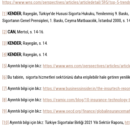
https://www.wns.com/perspectives/articles/articledetail/595/top-5-trends
[1]
KENDER
, Rayegân, Türkiye’de Hususi Sigorta Hukuku, Yenilenmiş 9. Baskı, A
Sigortanın Genel Prensipleri, 1. Baskı, Ceyma Matbaacılık, İstanbul 2000, s. 14
[2]
CAN
, Mertol, s. 14-16.
[3]
KENDER
, Rayegân, s. 14.
[4]
KENDER
, Rayegân, s. 14.
[5]
Ayrıntılı bilgi için bkz:
https://www.wns.com/perspectives/articles/article
[6]
Bu tabirin, sigorta hizmetleri sektörünü daha erişilebilir hale getiren yenilikçi
[7]
Ayrıntılı bilgi için bkz:
https://www.businessinsider.in/the-insurtech-repor
[8]
Ayrıntılı bilgi için bkz:
https://earnix.com/blog/10-insurance-technology-t
[9]
Ayrıntılı bilgi için bkz:
https://www.oecd.org/finance/globalinsurancemar
[10]
Ayrıntılı bilgi için bkz: Türkiye Sigortalar Birliği 2021 Yılı Sektör Raporu,
ht