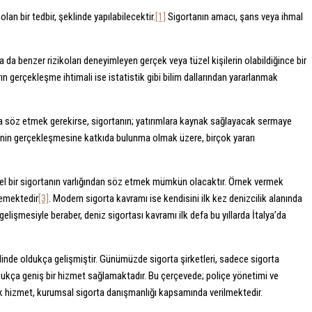
an bir tedbir, şeklinde yapılabilecektir.
[1]
Sigortanın amacı, şans veya ihmal
a da benzer rizikoları deneyimleyen gerçek veya tüzel kişilerin olabildiğince bir
n gerçekleşme ihtimali ise istatistik gibi bilim dallarından yararlanmak
ıca söz etmek gerekirse, sigortanın; yatırımlara kaynak sağlayacak sermaye
esinin gerçekleşmesine katkıda bulunma olmak üzere, birçok yararı
ilkel bir sigortanın varlığından söz etmek mümkün olacaktır. Örnek vermek
zemektedir
[3]
. Modern sigorta kavramı ise kendisini ilk kez denizcilik alanında
elişmesiyle beraber, deniz sigortası kavramı ilk defa bu yıllarda İtalya’da
inde oldukça gelişmiştir. Günümüzde sigorta şirketleri, sadece sigorta
ukça geniş bir hizmet sağlamaktadır. Bu çerçevede; poliçe yönetimi ve
birçok hizmet, kurumsal sigorta danışmanlığı kapsamında verilmektedir.