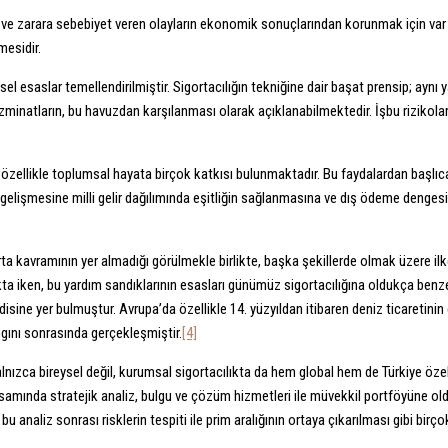
n ve zarara sebebiyet veren olayların ekonomik sonuçlarından korunmak için var ol
mesidir.
 esaslar temellendirilmiştir. Sigortacılığın tekniğine dair başat prensip; aynı y
zminatların, bu havuzdan karşılanması olarak açıklanabilmektedir. İşbu rizikoları
n özellikle toplumsal hayata birçok katkısı bulunmaktadır. Bu faydalardan başl
tin gelişmesine milli gelir dağılımında eşitliğin sağlanmasına ve dış ödeme deng
gorta kavramının yer almadığı görülmekle birlikte, başka şekillerde olmak üzere 
makta iken, bu yardım sandıklarının esasları günümüz sigortacılığına oldukça ben
sine yer bulmuştur. Avrupa’da özellikle 14. yüzyıldan itibaren deniz ticaretinin g
gını sonrasında gerçekleşmiştir.
[4]
nızca bireysel değil, kurumsal sigortacılıkta da hem global hem de Türkiye özel
ında stratejik analiz, bulgu ve çözüm hizmetleri ile müvekkil portföyüne old
ve bu analiz sonrası risklerin tespiti ile prim aralığının ortaya çıkarılması gibi 