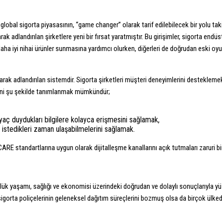
 global sigorta piyasasının, “game changer” olarak tarif edilebilecek bir yolu t
rak adlandırılan şirketlere yeni bir fırsat yaratmıştır. Bu girişimler, sigorta endüs
daha iyi nihai ürünler sunmasına yardımcı olurken, diğerleri de doğrudan eski oyu
arak adlandırılan sistemdir. Sigorta şirketleri müşteri deneyimlerini destekleme
mini şu şekilde tanımlanmak mümkündür;
tiyaç duydukları bilgilere kolayca erişmesini sağlamak,
 istedikleri zaman ulaşabilmelerini sağlamak.
CARE standartlarına uygun olarak dijitalleşme kanallarını açık tutmaları zaruri bi
nlük yaşamı, sağlığı ve ekonomisi üzerindeki doğrudan ve dolaylı sonuçlarıyla y
sigorta poliçelerinin geleneksel dağıtım süreçlerini bozmuş olsa da birçok ülked