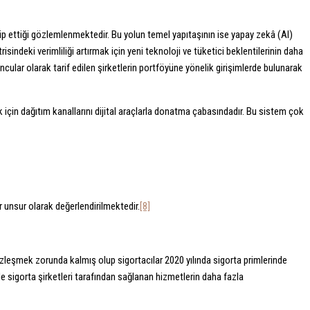
akip ettiği gözlemlenmektedir. Bu yolun temel yapıtaşının ise yapay zekâ (AI)
trisindeki verimliliği artırmak için yeni teknoloji ve tüketici beklentilerinin daha
ncular olarak tarif edilen şirketlerin portföyüne yönelik girişimlerde bulunarak
k için dağıtım kanallarını dijital araçlarla donatma çabasındadır. Bu sistem çok
r unsur olarak değerlendirilmektedir.
[8]
üzleşmek zorunda kalmış olup sigortacılar 2020 yılında sigorta primlerinde
e sigorta şirketleri tarafından sağlanan hizmetlerin daha fazla