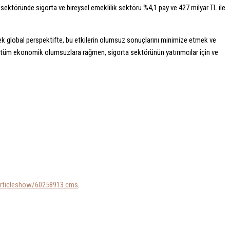
s sektöründe sigorta ve bireysel emeklilik sektörü %4,1 pay ve 427 milyar TL ile
rek global perspektifte, bu etkilerin olumsuz sonuçlarını minimize etmek ve
i tüm ekonomik olumsuzlara rağmen, sigorta sektörünün yatırımcılar için ve
y/articleshow/60258913.cms
.