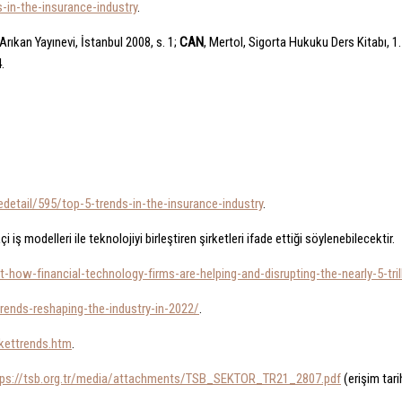
-in-the-insurance-industry
.
rıkan Yayınevi, İstanbul 2008, s. 1;
CAN
, Mertol, Sigorta Hukuku Ders Kitabı, 1.
.
detail/595/top-5-trends-in-the-insurance-industry
.
 iş modelleri ile teknolojiyi birleştiren şirketleri ifade ettiği söylenebilecektir.
t-how-financial-technology-firms-are-helping-and-disrupting-the-nearly-5-tr
rends-reshaping-the-industry-in-2022/
.
kettrends.htm
.
tps://tsb.org.tr/media/attachments/TSB_SEKTOR_TR21_2807.pdf
(erişim tari