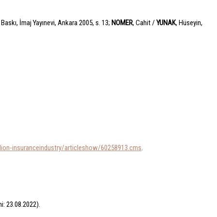
 Baskı, İmaj Yayınevi, Ankara 2005, s. 13;
NOMER
, Cahit /
YUNAK
, Hüseyin,
illion-insuranceindustry/articleshow/60258913.cms
.
hi: 23.08.2022).