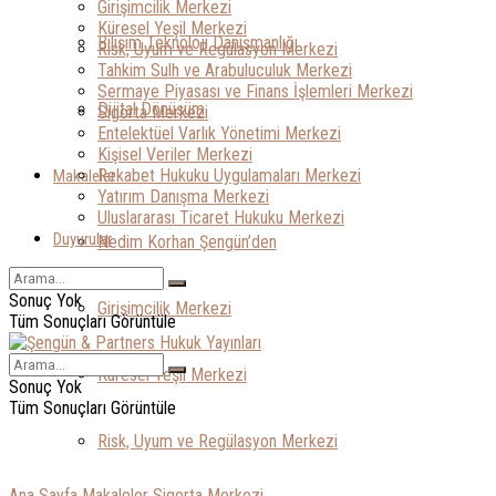
Girişimcilik Merkezi
Küresel Yeşil Merkezi
Bilişim Teknoloji Danışmanlığı
Risk, Uyum ve Regülasyon Merkezi
Tahkim Sulh ve Arabuluculuk Merkezi
Sermaye Piyasası ve Finans İşlemleri Merkezi
Dijital Dönüşüm
Sigorta Merkezi
Entelektüel Varlık Yönetimi Merkezi
Kişisel Veriler Merkezi
Rekabet Hukuku Uygulamaları Merkezi
Makaleler
Yatırım Danışma Merkezi
Uluslararası Ticaret Hukuku Merkezi
Duyurular
Nedim Korhan Şengün’den
Sonuç Yok
Girişimcilik Merkezi
Tüm Sonuçları Görüntüle
Küresel Yeşil Merkezi
Sonuç Yok
Tüm Sonuçları Görüntüle
Risk, Uyum ve Regülasyon Merkezi
Ana Sayfa
Makaleler
Sigorta Merkezi