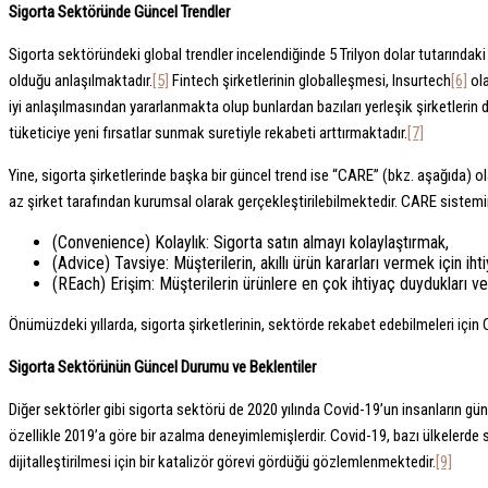
Sigorta Sektöründe Güncel Trendler
Sigorta sektöründeki global trendler incelendiğinde 5 Trilyon dolar tutarındaki
olduğu anlaşılmaktadır.
[5]
Fintech şirketlerinin globalleşmesi, Insurtech
[6]
ola
iyi anlaşılmasından yararlanmakta olup bunlardan bazıları yerleşik şirketlerin 
tüketiciye yeni fırsatlar sunmak suretiyle rekabeti arttırmaktadır.
[7]
Yine, sigorta şirketlerinde başka bir güncel trend ise “CARE” (bkz. aşağıda) ol
az şirket tarafından kurumsal olarak gerçekleştirilebilmektedir. CARE siste
(Convenience) Kolaylık: Sigorta satın almayı kolaylaştırmak,
(Advice) Tavsiye: Müşterilerin, akıllı ürün kararları vermek için ih
(REach) Erişim: Müşterilerin ürünlere en çok ihtiyaç duydukları ve
Önümüzdeki yıllarda, sigorta şirketlerinin, sektörde rekabet edebilmeleri için 
Sigorta Sektörünün Güncel Durumu ve Beklentiler
Diğer sektörler gibi sigorta sektörü de 2020 yılında Covid-19’un insanların gü
özellikle 2019’a göre bir azalma deneyimlemişlerdir. Covid-19, bazı ülkelerde 
dijitalleştirilmesi için bir katalizör görevi gördüğü gözlemlenmektedir.
[9]