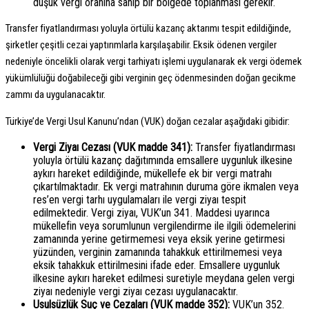
düşük vergi oranına sahip bir bölgede toplanması gerekir.
Transfer fiyatlandırması yoluyla örtülü kazanç aktarımı tespit edildiğinde,
şirketler çeşitli cezai yaptırımlarla karşılaşabilir. Eksik ödenen vergiler
nedeniyle öncelikli olarak vergi tarhiyatı işlemi uygulanarak ek vergi ödemek
yükümlülüğü doğabileceği gibi verginin geç ödenmesinden doğan gecikme
zammı da uygulanacaktır.
Türkiye’de Vergi Usul Kanunu’ndan (VUK) doğan cezalar aşağıdaki gibidir:
Vergi Ziyaı Cezası (VUK madde 341):
Transfer fiyatlandırması
yoluyla örtülü kazanç dağıtımında emsallere uygunluk ilkesine
aykırı hareket edildiğinde, mükellefe ek bir vergi matrahı
çıkartılmaktadır. Ek vergi matrahının duruma göre ikmalen veya
res’en vergi tarhı uygulamaları ile vergi ziyaı tespit
edilmektedir. Vergi ziyaı, VUK’un 341. Maddesi uyarınca
mükellefin veya sorumlunun vergilendirme ile ilgili ödemelerini
zamanında yerine getirmemesi veya eksik yerine getirmesi
yüzünden, verginin zamanında tahakkuk ettirilmemesi veya
eksik tahakkuk ettirilmesini ifade eder. Emsallere uygunluk
ilkesine aykırı hareket edilmesi suretiyle meydana gelen vergi
ziyaı nedeniyle vergi ziyaı cezası uygulanacaktır.
Usulsüzlük Suç ve Cezaları (VUK madde 352):
VUK’un 352.