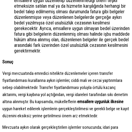
emsallere uygun düzenlenip düzenlenmediği önem teşkil
etmeksizin satılan mal ya da hizmetin karşılığında herhangi bir
bedel talep edilmemiş olması durumunda fatura gibi belgeler
düzenlenmişse veya düzenlenen belgelerde gerçeğe aykırı
bedel yazılmışsa özel usulsüzlük cezasının kesilmesi
gerekecektir. Ayrıca, emsallere uygun olmayan bedel üzerinden
fatura gibi belgelerin düzenlenmiş olması halinde işbu maddede
hüküm altına alınmış olan, düzenlenen belgeler ile gerçek bedel
arasındaki fark üzerinden özel usulsüzlük cezasının kesilmesini
gerektirmektir.
Sonuç
Vergi mevzuatında emredici nitelikte düzenlemeler içeren transfer
fiyatlandırması kurallarına aykırı işlemler, ciddi mali ve cezai yaptırımlara
sebep olabilmektedir. Transfer fiyatlandırması yoluyla örtülü kazanç
aktarımı, vergi kaybına yol açtığından, vergi idareleri tarafından sıkı denetim
altına alınmıştır. Bu kapsamda, mükelleflerin
emsallere uygunluk ilkesine
uygun hareket edilerek işlemlerin gerçekleştirilmesi ve gerekli belge ve kayıt
düzenini eksiksiz yerine getirilmesi önem arz etmektedir.
Mevzuata aykırı olarak gerçekleştirilen işlemler sonucunda; idari para