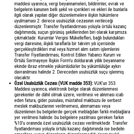
maddesi uyarınca, vergi beyannameleri, bildirimler, evrak ve
belgelerin kanunen belli şekil ve içerikleri ve ekleri ile bunlarla
ilgili olarak yapılan diğer düzenlemelere ilişkin hükümlere
uyulmaması 2. derece usulsüzlük cezasının verileceği
düzenlenmiştir. Transfer fiyatlandırması yoluyla örtülü kazanç
dağıtımında, suçun görünüş şekillerinden biri olarak karşımıza
çıkmaktadır. Kurumlar Vergisi Mükellefleri, bağlı bulundukları
vergi dairesine, ilişkili taraflarla bir takvim yılı içerisinde
gerçekleştirdikleri mal veya hizmet alım satım işlemlerini
Transfer Fiyatlandırması, Kontrol Edilen Yabancı Kurum ve
Örtülü Sermayeye İlişkin Form’u doldurarak yıllık beyanname
ekinde ibraz etmekle yükümlüdürler bu yükümlülüğe aykırı
davranılması halinde 2. Dereceden usulsüzlük suçu işlenmiş
olacaktır.
Özel Usulsüzlük Cezası (VUK madde 353):
VUK’un 353.
Maddesi uyarınca; elektronik belge olarak düzenlenmesi
gerekenler de dâhil olmak üzere, verilmesi ve alınması icab
eden fatura, gider pusulası, müstahsil makbuzu ile serbest
meslek makbuzlarının verilmemesi, alınmaması veya
düzenlenen bu belgelerde gerçek meblağdan farklı meblağlara
yer verilmesi halinde: bu belgelere yazılması gereken farkın
%10’u oranında özel usulsüzlük cezası verilmektedir. Transfer
fiyatlandırması yoluyla örtülü kazanç dağıtımında ise bedelin