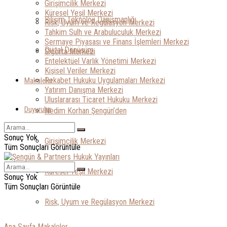
Girişimcilik Merkezi
Küresel Yeşil Merkezi
Bilişim Teknoloji Danışmanlığı
Risk, Uyum ve Regülasyon Merkezi
Tahkim Sulh ve Arabuluculuk Merkezi
Sermaye Piyasası ve Finans İşlemleri Merkezi
Dijital Dönüşüm
Sigorta Merkezi
Entelektüel Varlık Yönetimi Merkezi
Kişisel Veriler Merkezi
Rekabet Hukuku Uygulamaları Merkezi
Makaleler
Yatırım Danışma Merkezi
Uluslararası Ticaret Hukuku Merkezi
Duyurular
Nedim Korhan Şengün’den
Sonuç Yok
Girişimcilik Merkezi
Tüm Sonuçları Görüntüle
Küresel Yeşil Merkezi
Sonuç Yok
Tüm Sonuçları Görüntüle
Risk, Uyum ve Regülasyon Merkezi
Ana Sayfa
Makaleler