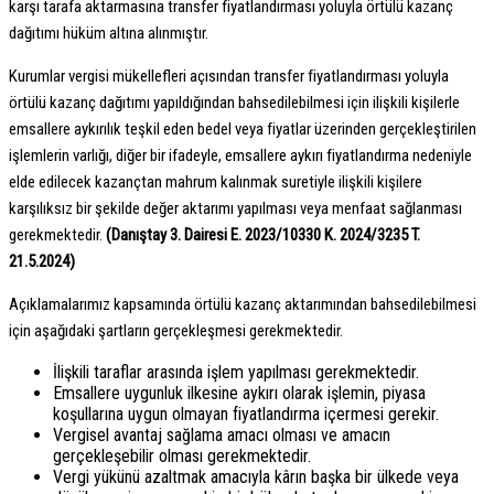
karşı tarafa aktarmasına transfer fiyatlandırması yoluyla örtülü kazanç
dağıtımı hüküm altına alınmıştır.
Kurumlar vergisi mükellefleri açısından transfer fiyatlandırması yoluyla
örtülü kazanç dağıtımı yapıldığından bahsedilebilmesi için ilişkili kişilerle
emsallere aykırılık teşkil eden bedel veya fiyatlar üzerinden gerçekleştirilen
işlemlerin varlığı, diğer bir ifadeyle, emsallere aykırı fiyatlandırma nedeniyle
elde edilecek kazançtan mahrum kalınmak suretiyle ilişkili kişilere
karşılıksız bir şekilde değer aktarımı yapılması veya menfaat sağlanması
gerekmektedir.
(Danıştay 3. Dairesi E. 2023/10330 K. 2024/3235 T.
21.5.2024)
Açıklamalarımız kapsamında örtülü kazanç aktarımından bahsedilebilmesi
için aşağıdaki şartların gerçekleşmesi gerekmektedir.
İlişkili taraflar arasında işlem yapılması gerekmektedir.
Emsallere uygunluk ilkesine aykırı olarak işlemin, piyasa
koşullarına uygun olmayan fiyatlandırma içermesi gerekir.
Vergisel avantaj sağlama amacı olması ve amacın
gerçekleşebilir olması gerekmektedir.
Vergi yükünü azaltmak amacıyla kârın başka bir ülkede veya