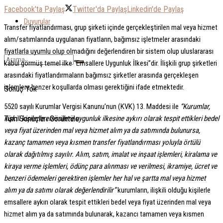
Facebook'ta Paylaş
Twitter'da Paylaş
Linkedin'de Paylaş
Duyurular
Transfer fiyatlandırması, grup şirketi içinde gerçekleştirilen mal veya hizmet
alım/satımlarında uygulanan fiyatların, bağımsız işletmeler arasındaki
fiyatlarla uyumlu olup olmadığını değerlendiren bir sistem olup uluslararası
kabul görmüş temel ilke “Emsallere Uygunluk İlkesi”dir. İlişkili grup şirketleri
arasındaki fiyatlandırmaların bağımsız şirketler arasında gerçekleşen
işlemlere benzer koşullarda olması gerektiğini ifade etmektedir.
Sonuç Yok
5520 sayılı Kurumlar Vergisi Kanunu’nun (KVK) 13. Maddesi ile
“Kurumlar,
Tüm Sonuçları Görüntüle
ilişkili kişilerle emsallere uygunluk ilkesine aykırı olarak tespit ettikleri bedel
veya fiyat üzerinden mal veya hizmet alım ya da satımında bulunursa,
kazanç tamamen veya kısmen transfer fiyatlandırması yoluyla örtülü
olarak dağıtılmış sayılır. Alım, satım, imalat ve inşaat işlemleri, kiralama ve
kiraya verme işlemleri, ödünç para alınması ve verilmesi, ikramiye, ücret ve
benzeri ödemeleri gerektiren işlemler her hal ve şartta mal veya hizmet
alım ya da satımı olarak değerlendirilir”
kurumların, ilişkili olduğu kişilerle
emsallere aykırı olarak tespit ettikleri bedel veya fiyat üzerinden mal veya
hizmet alım ya da satımında bulunarak, kazancı tamamen veya kısmen