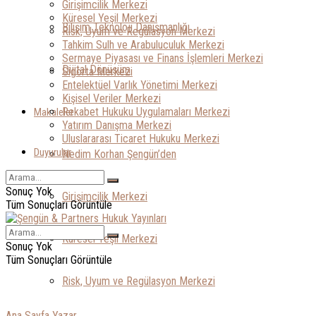
Girişimcilik Merkezi
Küresel Yeşil Merkezi
Bilişim Teknoloji Danışmanlığı
Risk, Uyum ve Regülasyon Merkezi
Tahkim Sulh ve Arabuluculuk Merkezi
Sermaye Piyasası ve Finans İşlemleri Merkezi
Dijital Dönüşüm
Sigorta Merkezi
Entelektüel Varlık Yönetimi Merkezi
Kişisel Veriler Merkezi
Rekabet Hukuku Uygulamaları Merkezi
Makaleler
Yatırım Danışma Merkezi
Uluslararası Ticaret Hukuku Merkezi
Duyurular
Nedim Korhan Şengün’den
Sonuç Yok
Girişimcilik Merkezi
Tüm Sonuçları Görüntüle
Küresel Yeşil Merkezi
Sonuç Yok
Tüm Sonuçları Görüntüle
Risk, Uyum ve Regülasyon Merkezi
Ana Sayfa
Yazar