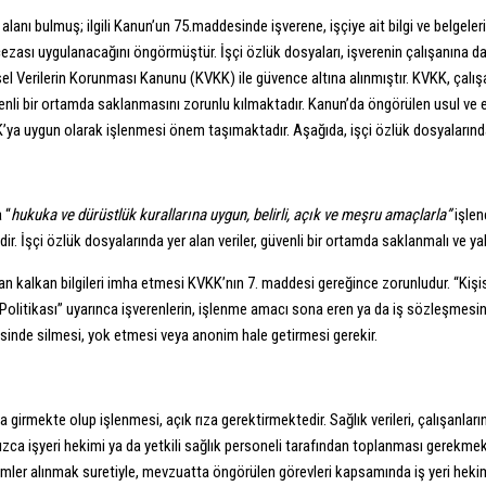
lanı bulmuş; ilgili Kanun’un 75.maddesinde işverene, işçiye ait bilgi ve belgele
ası uygulanacağını öngörmüştür. İşçi özlük dosyaları, işverenin çalışanına dair 
isel Verilerin Korunması Kanunu (KVKK) ile güvence altına alınmıştır. KVKK, çalışa
n güvenli bir ortamda saklanmasını zorunlu kılmaktadır. Kanun’da öngörülen usul ve 
ya uygun olarak işlenmesi önem taşımaktadır. Aşağıda, işçi özlük dosyalarındaki 
 “
hukuka ve dürüstlük kurallarına uygun, belirli, açık ve meşru amaçlarla”
işlene
. İşçi özlük dosyalarında yer alan veriler, güvenli bir ortamda saklanmalı ve yalnız
dan kalkan bilgileri imha etmesi KVKK’nın 7. maddesi gereğince zorunludur. “Kiş
Politikası” uyarınca işverenlerin, işlenme amacı sona eren ya da iş sözleşmesi
çevesinde silmesi, yok etmesi veya anonim hale getirmesi gerekir.
na girmekte olup işlenmesi, açık rıza gerektirmektedir. Sağlık verileri, çalışanların
nızca işyeri hekimi ya da yetkili sağlık personeli tarafından toplanması gerekmekt
nlemler alınmak suretiyle, mevzuatta öngörülen görevleri kapsamında iş yeri hek