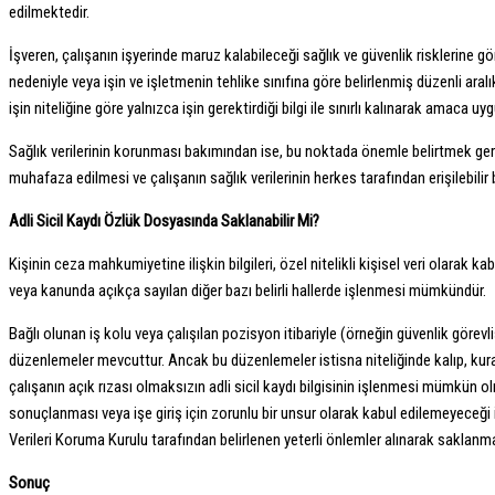
edilmektedir.
İşveren, çalışanın işyerinde maruz kalabileceği sağlık ve güvenlik risklerine gö
nedeniyle veya işin ve işletmenin tehlike sınıfına göre belirlenmiş düzenli ar
işin niteliğine göre yalnızca işin gerektirdiği bilgi ile sınırlı kalınarak amaca
Sağlık verilerinin korunması bakımından ise, bu noktada önemle belirtmek gerekir
muhafaza edilmesi ve çalışanın sağlık verilerinin herkes tarafından erişilebil
Adli Sicil Kaydı Özlük Dosyasında Saklanabilir Mi?
Kişinin ceza mahkumiyetine ilişkin bilgileri, özel nitelikli kişisel veri olarak
veya kanunda açıkça sayılan diğer bazı belirli hallerde işlenmesi mümkündür.
Bağlı olunan iş kolu veya çalışılan pozisyon itibariyle (örneğin güvenlik görevl
düzenlemeler mevcuttur. Ancak bu düzenlemeler istisna niteliğinde kalıp, kural ol
çalışanın açık rızası olmaksızın adli sicil kaydı bilgisinin işlenmesi mümkün ol
sonuçlanması veya işe giriş için zorunlu bir unsur olarak kabul edilemeyeceği ile 
Verileri Koruma Kurulu tarafından belirlenen yeterli önlemler alınarak saklanmal
Sonuç