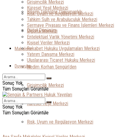
Girişimcilik Merkezi
Küresel Yeşil Merkezi
Bilişim Teknoloji Danışmanlığı
Risk, Uyum ve Regülasyon Merkezi
Tahkim Sulh ve Arabuluculuk Merkezi
Sermaye Piyasası ve Finans İşlemleri Merkezi
Dijital Dönüşüm
Sigorta Merkezi
Entelektüel Varlık Yönetimi Merkezi
Kişisel Veriler Merkezi
Rekabet Hukuku Uygulamaları Merkezi
Makaleler
Yatırım Danışma Merkezi
Uluslararası Ticaret Hukuku Merkezi
Duyurular
Nedim Korhan Şengün’den
Sonuç Yok
Girişimcilik Merkezi
Tüm Sonuçları Görüntüle
Küresel Yeşil Merkezi
Sonuç Yok
Tüm Sonuçları Görüntüle
Risk, Uyum ve Regülasyon Merkezi
Ana Sayfa
Makaleler
Kişisel Veriler Merkezi