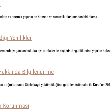
i
dern ekonomik yapının en hassas ve stratejik alanlarından biri olarak...
iği Yenilikler
mlerde yaşanılan hukuka aykırı ihlaller ile kişilerin özgürlüklerine yapılan haks
Hakkında Bilgilendirme
ı doğrultusunda Sicile kayıt yükümlülüğüne getirilen istisnalar ile Kurul’un 2018/
rin Korunması