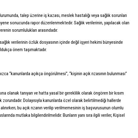
i durumunda, talep üzerine iş kazası, meslek hastalığı veya sağlık sorunları
muayene sonucunda rapor düzenlenmektedir. Sağlık verilerinin, yapılacak olan
verenin sorumlulukları arasındadır.
sağlık verilerinin özlük dosyasının içinde değil işyeri hekimi bünyesinde
n oldukça önem taşımaktadır.
yalnızca “kanunlarda açıkça öngörülmesi”, “kişinin açık rızasının bulunması”
sına olanak tanıyan ve hatta yasal bir gereklilik olarak öngören bir kısım
ek zorundadır. Dolayısıyla kanunlarda özel olarak belirtilmediği hallerde
ı alınırken; bu açık rızanın verilip verilmemesinin iş başvurusunun olumlu
nda mutlaka bilgilendirilmelidir. Bunların yanı sıra ilgili veriler, Kişisel