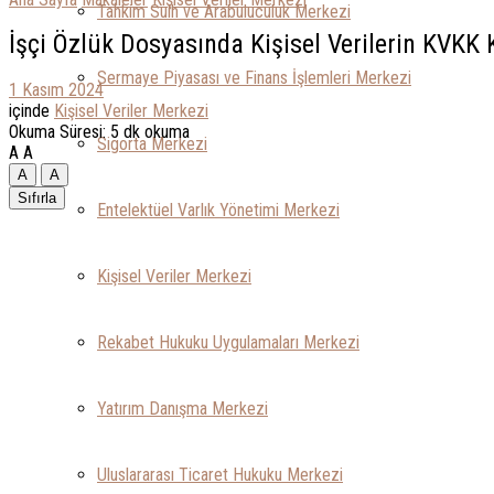
Tahkim Sulh ve Arabuluculuk Merkezi
İşçi Özlük Dosyasında Kişisel Verilerin KVK
Sermaye Piyasası ve Finans İşlemleri Merkezi
1 Kasım 2024
içinde
Kişisel Veriler Merkezi
Okuma Süresi: 5 dk okuma
Sigorta Merkezi
A
A
A
A
Sıfırla
Entelektüel Varlık Yönetimi Merkezi
Kişisel Veriler Merkezi
Rekabet Hukuku Uygulamaları Merkezi
Yatırım Danışma Merkezi
Uluslararası Ticaret Hukuku Merkezi