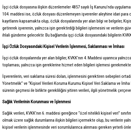
İşçi özlük dosyasına ilişkin düzenlemeler 4857 sayılı İş Kanunu’nda uygulama a
104. maddesi ise, özlük dosyası düzenlemeyen işverenler aleyhine idari para cez
kayıtlarını kapsamakta olup, özlük dosyalarında yer alan bilgi ve belgeler, Kiş
getirerek işverenin, yalnızca işin gerektirdiği bilgileri işlemesini ve verileri
ihlali gündeme gelecektir. Bu bağlamda işçi özlük dosyasındaki bilgilerin KVKK’
İşçi Özlük Dosyasındaki Kişisel Verilerin İşlenmesi, Saklanması ve İmhası
İşçi özlük dosyalarında yer alan bilgiler, KVKK’nın 4. Maddesi uyarınca yalnızca
toplaması, yalnızca işin gereklerine hizmet eden bilgileri işlemesi gerekmektedir
İşverenlerin, veri saklama süresi dolan, işlenmesini gerektiren sebepleri orta
Yönetmelik” ve “Kişisel Verileri Koruma Kurumu Kişisel Veri Saklama ve İmha 
sürenin geçmesi ile birlikte gerekliliğini yitiren verileri, ilgili yönetmelik çer
Sağlık Verilerinin Korunması ve İşlenmesi
Sağlık verileri, KVKK’nın 6. maddesi gereğince “özel nitelikli kişisel veri” sınıfı
olmak üzere sağlık durumlarına ilişkin bilgileri içermekte olup, bu verilerin yal
kişisel verilerin işlenmesinde veri sorumlularınca alınması gereken yeterli ö