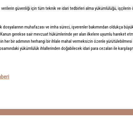
bu verilerin güvenliği için tüm teknik ve idari tedbirleri alma yükümlülüğü, işçileri
a özlük dosyalarının muhafazası ve imha süreci, işverenler bakımından oldukça bü
gerek Kanun gerekse sair mevzuat hükümlerinde yer alan ilkelere uyumlu hareket et
n her bir adımının herhangi bir ihlale mahal vermeksizin özenle yürütülebilme
samındaki yükümlülük ihlallerinden doğabilecek idari para cezaları ile karşılaş
hberi