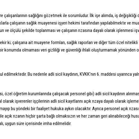
re çalışanlarının sağlığını gözetmek ile sorumludur. İlk işe alımda, iş değişikliğ
alıklarla çalışanın sağlık muayenesi işyeri hekimi tarafından yapılabilmekte ve 
 uygun ve ölçülü şekilde toplanması ve çalışanın rızasına dayalı olarak işlenmesi iş
 ki; çalışana ait muayene formları, sağlık raporları ve diğer tüm özel nitelikli 
ir bir konumda olmaması veri gizliliği ve güvenliği ihlali oluşturmamak yönünde
 kabul edilmektedir. Bu nedenle adli sicil kaydının, KVKK’nın 6. maddesi uyarınca 
isi, özel öğretim kurumlarında çalışacak personel gibi) adli sicil kaydının alınma
arak işverenler işçilerinin adli sicil kayıtlarını açık rızaya dayalı olarak işlem
mayıp bu yöndeki bir faaliyet hukuka aykırı olacaktır. Ayrıca personel açık rızas
açık rızanın hiçbir şarta bağlı olmaksızın ve her zaman geri alınabileceği hususları
ı, uygun süre içerisinde imha edilmelidir.