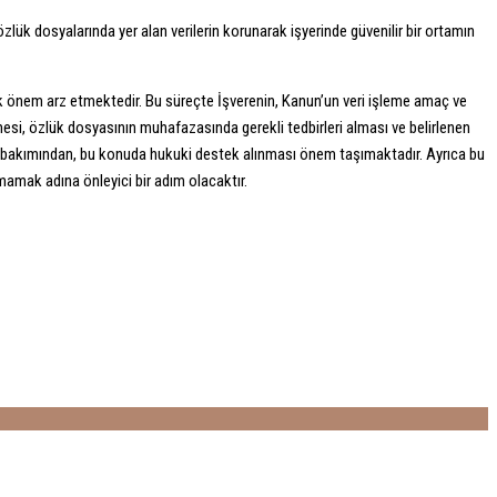
n özlük dosyalarında yer alan verilerin korunarak işyerinde güvenilir bir ortamın
yük önem arz etmektedir. Bu süreçte İşverenin, Kanun’un veri işleme amaç ve
mesi, özlük dosyasının muhafazasında gerekli tedbirleri alması ve belirlenen
si bakımından, bu konuda hukuki destek alınması önem taşımaktadır. Ayrıca bu
mamak adına önleyici bir adım olacaktır.