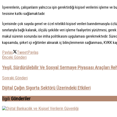
İşverenlerin, çalışanların yalnızca işin gerektirdiği kişisel verilerini işleme ve 
tesisine katkı sağlamaktadır.
İçerisinde çok sayıda genel ve özel nitelikli kişisel verileri barındırmasıyl
sınırlarıyla bağlı kalarak, ölçülü şekilde veri işleme faaliyetini yürütmesi, 
makul sürenin sonunda ise imha politikasını uygulaması gerekmektedir. Süreci
kapsamda, şirket içi eğitimler alınarak iç bilinçlenmenin sağlanması, KVKK kap
Paylaş
Tweet
Paylaş
Önceki Gönderi
Yeşil, Sürdürülebilir Ve Sosyal Sermaye Piyasası Araçları Re
Sonraki Gönderi
Dijital Çağın Sigorta Sektörü Üzerindeki Etkileri
İlgili
Gönderiler