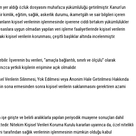
rin yer aldığı özlük dosyasını muhafaza yükümlülüğü getirilmiştir. Kanun’un
kimlik, eğitim, sağlık, askerlik durumu, ikametgâh ve sair bilgileri içeren
nların kişisel verilerinin işlenmesinde işverene ciddi birtakım yükümlülükler
esaslara uygun olmadan yapılan veri işleme faaliyetlerinde kişisel verilerin
kişisel verilerin korunması, çeşitli başlıklar altında incelenmiştir.
bilir. İşverenin bu verileri, “amaçla bağlantılı, sınırlı ve ölçülü” olarak
ca yetkili kişilerin erişimine açık olmalıdır​.
isel Verilerin Silinmesi, Yok Edilmesi veya Anonim Hale Getirilmesi Hakkında
nin sona ermesinden sonra kişisel verilerin saklanmasını gerektiren azami
 işe girişte ve belirli aralıklarla yapılan periyodik muayene sonuçları dahil
edir. Nitekim Kişisel Verileri Koruma Kurulu kararları uyarınca da, özel nitelikli
imi tarafından sağlık verilerinin işlenmesinin mümkün olduğu kabul