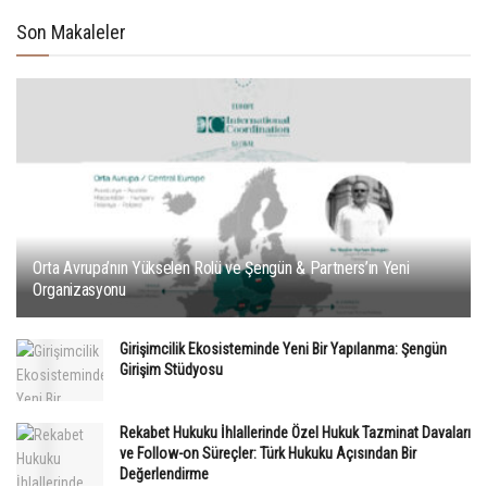
Son Makaleler
Orta Avrupa’nın Yükselen Rolü ve Şengün & Partners’ın Yeni
Organizasyonu
Girişimcilik Ekosisteminde Yeni Bir Yapılanma: Şengün
Girişim Stüdyosu
Rekabet Hukuku İhlallerinde Özel Hukuk Tazminat Davaları
ve Follow-on Süreçler: Türk Hukuku Açısından Bir
Değerlendirme