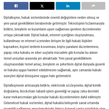
Dijitalleşme, hukuk sistemlerinde önemli değişimlere neden olmuş ve
yeni yasal gereklilikleri beraberinde getirmiştir. Teknolojinin hızlanmasıyla
birlikte, bireylerin ve kurumların uyum sağlaması gereken düzenlemeler
ortaya çıkmaktadır. Dijital hukuk, internet içeriğinin oluşturulması,
kullanılması ve internet üzerinden iletişim ile ilgili hukuki ilişkileri
kapsarken, kişisel verilerin korunması, kripto paraların düzenlenmesi,
yapay zeka hukuku ve siber suçlarla mücadele gibi konular bu alanın
temel unsurları arasında yer almaktadır. Yeni yasal gerekliliklerin
oluşmasındaki temel amaç, bireylerin ve şirketlerin dijital dünyada güvenli
ve hukuka uygun hareket edebilmesini sağlamak, aynı zamanda hukuki
süreçleri dijital dönüşüme uygun hale getirmektir.
Dijitalleşmenin artmasıyla birlikte, elektronik sözleşmeler, dijital kimlik
doğrulama, blockchain tabanlı işlem güvenliği ve yapay zeka destekli
karar mekanizmaları gibi konular hukuki düzenlemelere dahil edilmiştir.
Geleneksel hukuk sistemleri, dijital hukukla birleşerek sanal ortamda
güvenliği sağlamayı amaçlamaktadır. Henüz küresel çapta yürürlükte olan