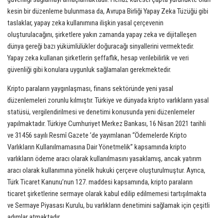
kesin bir düzenleme bulunmasa da, Avrupa Birliği Yapay Zeka Tüzüğü gibi
taslaklar, yapay zeka kullanımına ilişkin yasal çerçevenin
oluşturulacağını, şirketlere yakın zamanda yapay zeka ve dijitalleşen
dünya gereği bazı yükümlülükler doğuracağı sinyallerini vermektedir.
Yapay zeka kullanan şirketlerin şeffaflık, hesap verilebilirlik ve veri
güvenliği gibi konulara uygunluk sağlamaları gerekmektedir.
Kripto paraların yaygınlaşması, finans sektöründe yeni yasal
düzenlemeleri zorunlu kılmıştır. Türkiye ve dünyada kripto varlıkların yasal
statüsü, vergilendirilmesi ve denetimi konusunda yeni düzenlemeler
yapılmaktadır. Türkiye Cumhuriyet Merkez Bankası, 16 Nisan 2021 tarihli
ve 31456 sayılı Resmî Gazete ’de yayımlanan “Ödemelerde Kripto
Varlıkların Kullanılmamasına Dair Yönetmelik” kapsamında kripto
varlıkların ödeme aracı olarak kullanılmasını yasaklamış, ancak yatırım
aracı olarak kullanımına yönelik hukuki çerçeve oluşturulmuştur. Ayrıca,
Türk Ticaret Kanunu’nun 127. maddesi kapsamında, kripto paraların
ticaret şirketlerine sermaye olarak kabul edilip edilmemesi tartışılmakta
ve Sermaye Piyasası Kurulu, bu varlıkların denetimini sağlamak için çeşitli
adımlar atmaktadır.