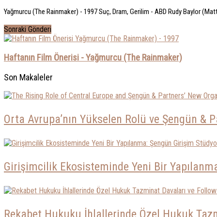
Yağmurcu (The Rainmaker) - 1997 Suç, Dram, Gerilim - ABD Rudy Baylor (Matt
Sonraki Gönderi
Haftanın Film Önerisi - Yağmurcu (The Rainmaker)
Son Makaleler
Orta Avrupa’nın Yükselen Rolü ve Şengün & P
Girişimcilik Ekosisteminde Yeni Bir Yapılan
Rekabet Hukuku İhlallerinde Özel Hukuk Tazm