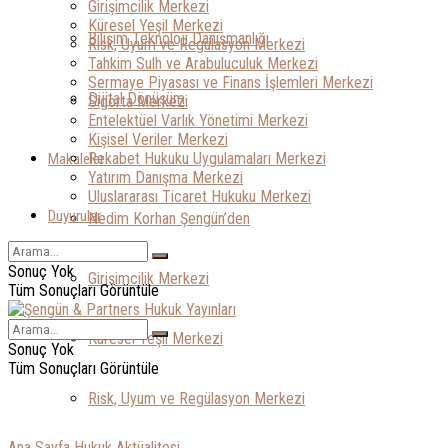
Girişimcilik Merkezi
Küresel Yeşil Merkezi
Bilişim Teknoloji Danışmanlığı
Risk, Uyum ve Regülasyon Merkezi
Tahkim Sulh ve Arabuluculuk Merkezi
Sermaye Piyasası ve Finans İşlemleri Merkezi
Dijital Dönüşüm
Sigorta Merkezi
Entelektüel Varlık Yönetimi Merkezi
Kişisel Veriler Merkezi
Rekabet Hukuku Uygulamaları Merkezi
Makaleler
Yatırım Danışma Merkezi
Uluslararası Ticaret Hukuku Merkezi
Duyurular
Nedim Korhan Şengün’den
Sonuç Yok
Girişimcilik Merkezi
Tüm Sonuçları Görüntüle
Küresel Yeşil Merkezi
Sonuç Yok
Tüm Sonuçları Görüntüle
Risk, Uyum ve Regülasyon Merkezi
Ana Sayfa
Hukuk Aktüalitesi