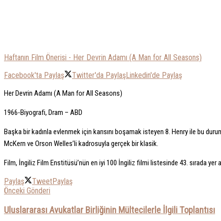
Haftanın Film Önerisi - Her Devrin Adamı (A Man for All Seasons)
Facebook'ta Paylaş
Twitter'da Paylaş
Linkedin'de Paylaş
Her Devrin Adamı (A Man for All Seasons)
1966-Biyografi, Dram – ABD
Başka bir kadınla evlenmek için karısını boşamak isteyen 8. Henry ile bu dur
McKern ve Orson Welles’li kadrosuyla gerçek bir klasik.
Film, İngiliz Film Enstitüsü’nün en iyi 100 İngiliz filmi listesinde 43. sırada y
Paylaş
Tweet
Paylaş
Önceki Gönderi
Uluslararası Avukatlar Birliğinin Mültecilerle İlgili Toplantısı