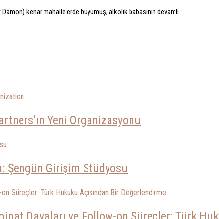
 Damon) kenar mahallelerde büyümüş, alkolik babasının devamlı...
artners’ın Yeni Organizasyonu
ma: Şengün Girişim Stüdyosu
inat Davaları ve Follow-on Süreçler: Türk Hu