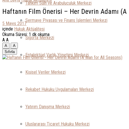
Tahkim Sulh ve Arabuluculuk Merkezi
Haftanın Film Önerisi – Her Devrin Adamı (A
Sermaye Piyasası ve Finans İşlemleri Merkezi
5 Mayıs 2017
içinde
Hukuk Aktüalitesi
Okuma Süresi: 1 dk okuma
Sigorta Merkezi
A
A
A
A
Sıfırla
Entelektüel Varlık Yönetimi Merkezi
Kişisel Veriler Merkezi
Rekabet Hukuku Uygulamaları Merkezi
Yatırım Danışma Merkezi
Uluslararası Ticaret Hukuku Merkezi