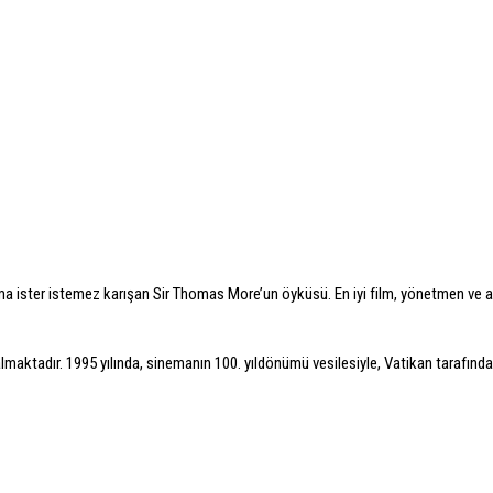
uma ister istemez karışan Sir Thomas More’un öyküsü. En iyi film, yönetmen ve a
er almaktadır. 1995 yılında, sinemanın 100. yıldönümü vesilesiyle, Vatikan tarafın